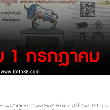
คม 2567” หรือ “สลากกินแบ่งรัฐบาล” ที่จะออกรางวัลในวันเสาร์ที่ 1 กรกฎ