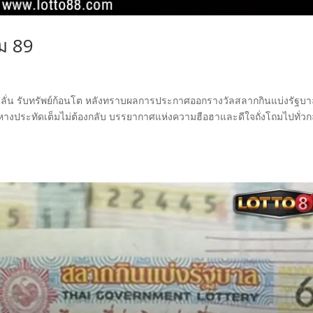
ม 89
ลั่น รับทรัพย์ก้อนโต หลังทราบผลการประกาศออกรางวัลสลากกินแบ่งรัฐบ
ประทัดเต็มไม่ต้องกลับ บรรยากาศแห่งความฮือฮาและดีใจถั่งโถมไปทั่วกล