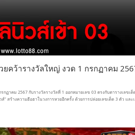
นหวยคว้ารางวัลใหญ่ งวด 1 กรกฏาคม 256
1 กรกฏาคม 2567 กับรางวัลรางวัลที่ 1 ออกหมายเลข 03 ตรงกับตารางเลขเด
ิวส์” สร้างความฮือฮาในวงการหวยอีกครั้ง ด้วยการปล่อยเลขเด็ด 3 ตัว และ