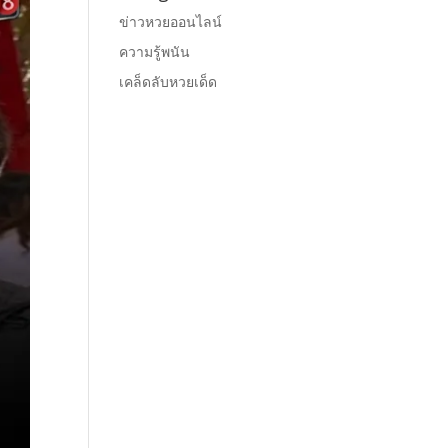
ข่าวหวยออนไลน์
ความรู้พนัน
เคล็ดลับหวยเด็ด