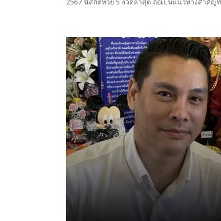
2567 นี้สถิติหวย 5 งวดล่าสุด ถือเป็นแนวทางสำคัญที