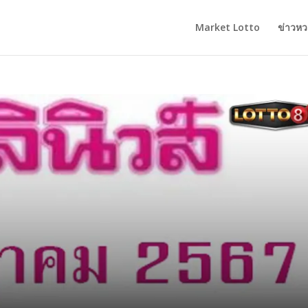
Market Lotto
ข่าวหว