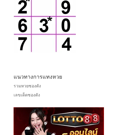
แนวทางการแทงหวย
รวมหวยซองดัง
เลขเด็ดซองดัง