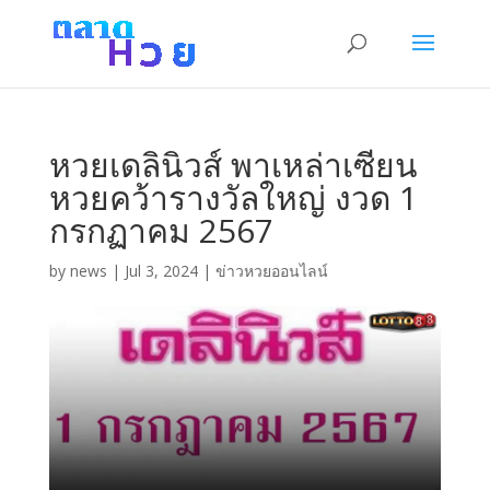
หวยเดลินิวส์ พาเหล่าเซียน
หวยคว้ารางวัลใหญ่ งวด 1
กรกฏาคม 2567
by
news
|
Jul 3, 2024
|
ข่าวหวยออนไลน์