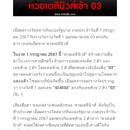
เมื่อผลรางวัลสลากกินแบ่งรัฐบาล งวดประจำวันที่ 1 กรกฏา
คม 2567 กับรางวัลรางวัลที่ 1 ออกหมายเลข 03 ตรงกับ
ตารางเลขเด็ดจาก หวยเดลินิวส์
ในงวด
1
กรกฏาคม
2567
นี้
“หวยเดลินิวส์” สร้างความฮือ
ฮาในวงการหวยอีกครั้ง ด้วยการปล่อยเลขเด็ด 3 ตัว และ
เลขท้าย 2 ตัว โดยเลขท้าย 2 ตัวที่ทุกคนต่างจับจ้องคือ
“03”
หลายคนต่างหวังว่าเลขนี้จะเป็นกุญแจนำไปสู่ความโชคลาภ
และแล้ว
โชคลาภก็บังเกิดขึ้น เมื่อผลการออกรางวัลปรากฏ
ว่า รางวัลที่ 1 ออกเลข
“434503”
ตรงกับเลขท้าย 2 ตัว
“03”
เป๊ะ ๆ
เสียงฮือฮา ของเหล่าแฟนคลับของ หวยเดลินิวส์ ดังก้องไป
ทั่วประเทศ เมื่อผลรางวัลสลากกินแบ่งรัฐบาล งวดประจำวัน
ที่ 1 กรกฏาคม 2567 ออกตรงกับเลขท้าย 2 ตัวจาก “หวยเดลิ
นิวส์” ส่งผลให้เหล่าเซียนหวยที่ติดตามเลขนี้ ต่างดีใจกัน