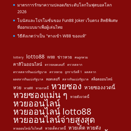
มาตรการรักษาความปลอดภัยระดับโลกในฟุตบอลโลก
2026
โบนัสและโปรโมชั่นของ Fun88 Joker เว็บตรง สิทธิพิเศษ
ที่ออกแบบมาเพื่อผู้เล่นไทย
วิธีสังเกตว่าเป็น “ทางเข้า W88 ของแท้”
lotto88
ข่าวหวย
W88
lottery
คนถูกหวย
คาสิโนออนไลน์
ตรวจลอตเตอรี่
ตรวจสลาก
ตรวจสลากกินแบ่งรัฐบาล
ตรวจหวย
ถูกรางวัลที่ 1
ผลสลาก
ลอตเตอรี่
สล็อตออนไลน์
ผลสลากกินแบ่งรัฐบาล
สลากกินแบ่งรัฐบาล
หวยซอง
หวยซองงวดนี้
หวย
หวย88
หวยงวดนี้
หวยซองแม่น ๆ
หวยดังงวดนี้
หวยออนไลน์
หวยออนไลน์ lotto88
หวยออนไลน์จ่ายสูงสุด
หวยเด็ด หวยดัง
หวยเด็ดงวดนี้
หวยออนไลน์เว็บไหนดี