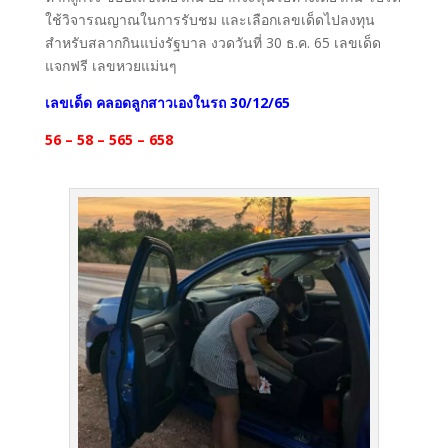
ใช้วิจารณญาณในการรับชม และเลือกเลขเด็ดไปลงทุน
สำหรับสลากกินแบ่งรัฐบาล งวดวันที่ 30 ธ.ค. 65 เลขเด็ด
แจกฟรี เลขหวยแม่นๆ
เลขเด็ด คลอดลูกสาวเองในรถ 30/12/65
56 – 58 – 565 – 658