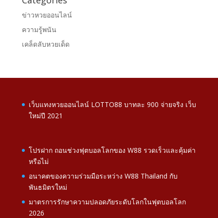
ข่าวหวยออนไลน์
ความรู้พนัน
เคล็ดลับหวยเด็ด
เว็บแทงหวยออนไลน์ LOTTO88 บาทละ 900 จ่ายจริง เว็บ
ใหม่ปี 2021
โปรฝาก ถอนช่วงฟุตบอลโลกของ W88 รวดเร็วและคุ้มค่า
หรือไม่
อนาคตของความร่วมมือระหว่าง W88 Thailand กับ
พันธมิตรใหม่
มาตรการรักษาความปลอดภัยระดับโลกในฟุตบอลโลก
2026