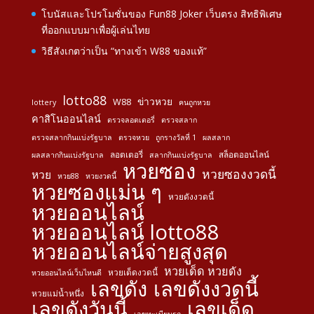
โบนัสและโปรโมชั่นของ Fun88 Joker เว็บตรง สิทธิพิเศษ
ที่ออกแบบมาเพื่อผู้เล่นไทย
วิธีสังเกตว่าเป็น “ทางเข้า W88 ของแท้”
lotto88
ข่าวหวย
W88
lottery
คนถูกหวย
คาสิโนออนไลน์
ตรวจลอตเตอรี่
ตรวจสลาก
ตรวจสลากกินแบ่งรัฐบาล
ตรวจหวย
ถูกรางวัลที่ 1
ผลสลาก
ลอตเตอรี่
สล็อตออนไลน์
ผลสลากกินแบ่งรัฐบาล
สลากกินแบ่งรัฐบาล
หวยซอง
หวยซองงวดนี้
หวย
หวย88
หวยงวดนี้
หวยซองแม่น ๆ
หวยดังงวดนี้
หวยออนไลน์
หวยออนไลน์ lotto88
หวยออนไลน์จ่ายสูงสุด
หวยเด็ด หวยดัง
หวยเด็ดงวดนี้
หวยออนไลน์เว็บไหนดี
เลขดัง
เลขดังงวดนี้
หวยแม่น้ำหนึ่ง
เลขดังวันนี้
เลขเด็ด
เลขทะเบียนรถ