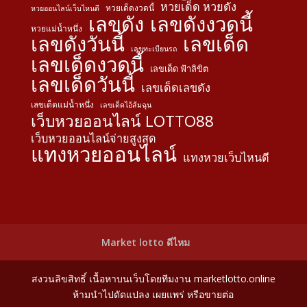
หวยเด็ด หวยดัง
หวยเด็ดงวดนี้
หวยออนไลน์เว็บไหนดี
เลขดัง
เลขดังงวดนี้
หวยแม่น้ำหนึ่ง
เลขดังวันนี้
เลขเด็ด
เลขทะเบียนรถ
เลขเด็ดงวดนี้
เลขเด็ด ฟ้าลิขิต
เลขเด็ดวันนี้
เลขเด็ดเลขดัง
เลขเด็ดแม่น้ำหนึ่ง
เลขเด็ดไอ้ส้มฉุน
เว็บหวยออนไลน์ LOTTO88
เว็บหวยออนไลน์จ่ายสูงสุด
แทงหวยออนไลน์
แทงหวยเว็บไหนดี
Market lotto ดีไหม
สงวนลิขสิทธิ์ เนื้อหาบนเว็บโดยทีมงาน marketlotto.online
ห้ามนำไปดัดแปลง เผยแพร่ หรือขายต่อ