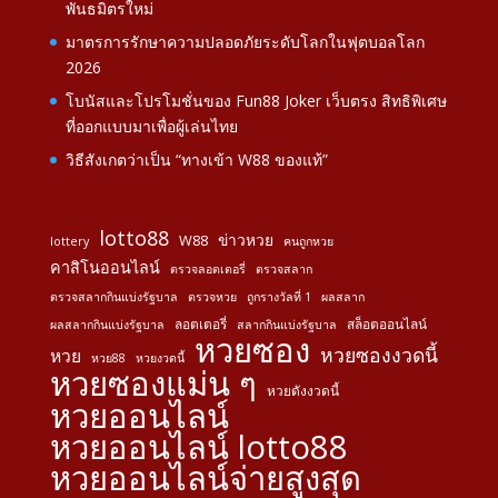
พันธมิตรใหม่
มาตรการรักษาความปลอดภัยระดับโลกในฟุตบอลโลก
2026
โบนัสและโปรโมชั่นของ Fun88 Joker เว็บตรง สิทธิพิเศษ
ที่ออกแบบมาเพื่อผู้เล่นไทย
วิธีสังเกตว่าเป็น “ทางเข้า W88 ของแท้”
lotto88
ข่าวหวย
W88
lottery
คนถูกหวย
คาสิโนออนไลน์
ตรวจลอตเตอรี่
ตรวจสลาก
ตรวจสลากกินแบ่งรัฐบาล
ตรวจหวย
ถูกรางวัลที่ 1
ผลสลาก
ลอตเตอรี่
สล็อตออนไลน์
ผลสลากกินแบ่งรัฐบาล
สลากกินแบ่งรัฐบาล
หวยซอง
หวยซองงวดนี้
หวย
หวย88
หวยงวดนี้
หวยซองแม่น ๆ
หวยดังงวดนี้
หวยออนไลน์
หวยออนไลน์ lotto88
หวยออนไลน์จ่ายสูงสุด