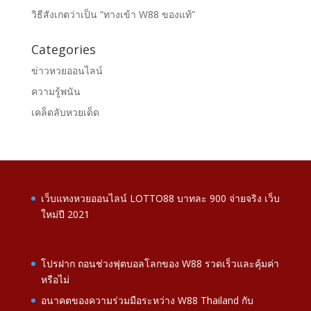
วิธีสังเกตว่าเป็น “ทางเข้า W88 ของแท้”
Categories
ข่าวหวยออนไลน์
ความรู้พนัน
เคล็ดลับหวยเด็ด
เว็บแทงหวยออนไลน์ LOTTO88 บาทละ 900 จ่ายจริง เว็บ
ใหม่ปี 2021
โปรฝาก ถอนช่วงฟุตบอลโลกของ W88 รวดเร็วและคุ้มค่า
หรือไม่
อนาคตของความร่วมมือระหว่าง W88 Thailand กับ