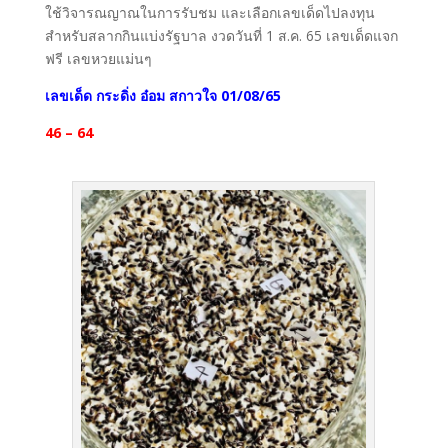
ใช้วิจารณญาณในการรับชม และเลือกเลขเด็ดไปลงทุน
สำหรับสลากกินแบ่งรัฐบาล งวดวันที่ 1 ส.ค. 65 เลขเด็ดแจก
ฟรี เลขหวยแม่นๆ
เลขเด็ด กระดิ่ง อ๋อม สกาวใจ 01/08/65
46 – 64