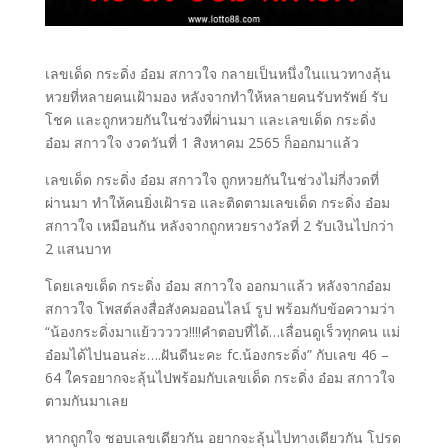
เลขเด็ด กระดิ่ง อ๋อม สกาวใจ กลายเป็นหนึ่งในแนวทางลุ้น
หวยที่หลายคนเฝ้ามอง หลังจากทำให้หลายคนรับทรัพย์ รับ
โชค และถูกหวยกันในช่วงที่ผ่านมา และเลขเด็ด กระดิ่ง
อ๋อม สกาวใจ งวดวันที่ 1 สิงหาคม 2565 ก็ออกมาแล้ว
เลขเด็ด กระดิ่ง อ๋อม สกาวใจ ถูกหวยกันในช่วงไม่กี่งวดที่
ผ่านมา ทำให้คนยิ่งเฝ้ารอ และติดตามเลขเด็ด กระดิ่ง อ๋อม
สกาวใจ เหมือนกัน หลังจากถูกหวยรางวัลที่ 2 รับเงินไปกว่า
2 แสนบาท
โดยเลขเด็ด กระดิ่ง อ๋อม สกาวใจ ออกมาแล้ว หลังจากอ๋อม
สกาวใจ โพสต์ลงสื่อสังคมออนไลน์ รูป พร้อมกับข้อความว่า
“น้องกระดิ่งมาแย้ววววว!!!!คำตอบที่ได้…เลื่อนดูเร็วทุกคน แม่
อ๋อมได้ไปนอนล่ะ….ฝันดีนะคะ fc.น้องกระดิ่ง” กับเลข 46 –
64 ใครอยากจะลุ้นไปพร้อมกับเลขเด็ด กระดิ่ง อ๋อม สกาวใจ
ตามกันมาเลย
หากถูกใจ ชอบเลขเดียวกัน อยากจะลุ้นไปทางเดียวกัน โปรด