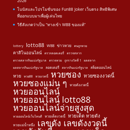
2026
โบนัสและโปรโมชั่นของ Fun88 Joker เว็บตรง สิทธิพิเศษ
ที่ออกแบบมาเพื่อผู้เล่นไทย
วิธีสังเกตว่าเป็น “ทางเข้า W88 ของแท้”
lotto88
ข่าวหวย
W88
lottery
คนถูกหวย
คาสิโนออนไลน์
ตรวจลอตเตอรี่
ตรวจสลาก
ตรวจสลากกินแบ่งรัฐบาล
ตรวจหวย
ถูกรางวัลที่ 1
ผลสลาก
ลอตเตอรี่
สล็อตออนไลน์
ผลสลากกินแบ่งรัฐบาล
สลากกินแบ่งรัฐบาล
หวยซอง
หวยซองงวดนี้
หวย
หวย88
หวยงวดนี้
หวยซองแม่น ๆ
หวยดังงวดนี้
หวยออนไลน์
หวยออนไลน์ lotto88
หวยออนไลน์จ่ายสูงสุด
หวยเด็ด หวยดัง
หวยเด็ดงวดนี้
หวยออนไลน์เว็บไหนดี
เลขดัง
เลขดังงวดนี้
หวยแม่น้ำหนึ่ง