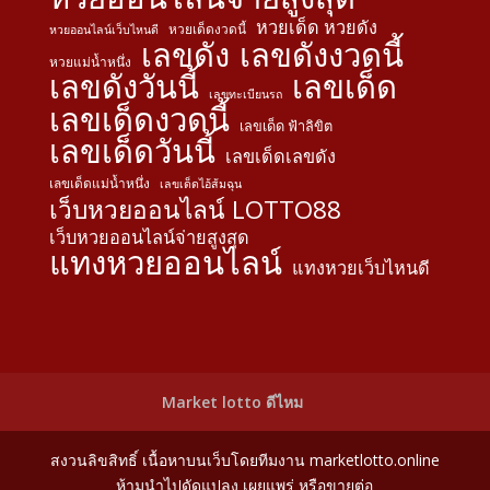
หวยเด็ด หวยดัง
หวยเด็ดงวดนี้
หวยออนไลน์เว็บไหนดี
เลขดัง
เลขดังงวดนี้
หวยแม่น้ำหนึ่ง
เลขดังวันนี้
เลขเด็ด
เลขทะเบียนรถ
เลขเด็ดงวดนี้
เลขเด็ด ฟ้าลิขิต
เลขเด็ดวันนี้
เลขเด็ดเลขดัง
เลขเด็ดแม่น้ำหนึ่ง
เลขเด็ดไอ้ส้มฉุน
เว็บหวยออนไลน์ LOTTO88
เว็บหวยออนไลน์จ่ายสูงสุด
แทงหวยออนไลน์
แทงหวยเว็บไหนดี
Market lotto ดีไหม
สงวนลิขสิทธิ์ เนื้อหาบนเว็บโดยทีมงาน marketlotto.online
ห้ามนำไปดัดแปลง เผยแพร่ หรือขายต่อ