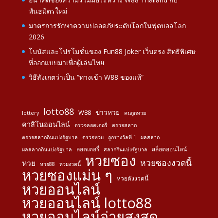
พันธมิตรใหม่
มาตรการรักษาความปลอดภัยระดับโลกในฟุตบอลโลก
2026
โบนัสและโปรโมชั่นของ Fun88 Joker เว็บตรง สิทธิพิเศษ
ที่ออกแบบมาเพื่อผู้เล่นไทย
วิธีสังเกตว่าเป็น “ทางเข้า W88 ของแท้”
lotto88
ข่าวหวย
W88
lottery
คนถูกหวย
คาสิโนออนไลน์
ตรวจลอตเตอรี่
ตรวจสลาก
ตรวจสลากกินแบ่งรัฐบาล
ตรวจหวย
ถูกรางวัลที่ 1
ผลสลาก
ลอตเตอรี่
สล็อตออนไลน์
ผลสลากกินแบ่งรัฐบาล
สลากกินแบ่งรัฐบาล
หวยซอง
หวยซองงวดนี้
หวย
หวย88
หวยงวดนี้
หวยซองแม่น ๆ
หวยดังงวดนี้
หวยออนไลน์
หวยออนไลน์ lotto88
หวยออนไลน์จ่ายสูงสุด