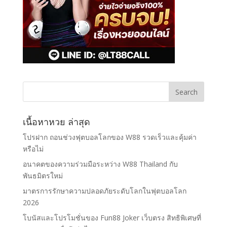
เนื้อหาหวย ล่าสุด
โปรฝาก ถอนช่วงฟุตบอลโลกของ W88 รวดเร็วและคุ้มค่า
หรือไม่
อนาคตของความร่วมมือระหว่าง W88 Thailand กับ
พันธมิตรใหม่
มาตรการรักษาความปลอดภัยระดับโลกในฟุตบอลโลก
2026
โบนัสและโปรโมชั่นของ Fun88 Joker เว็บตรง สิทธิพิเศษที่