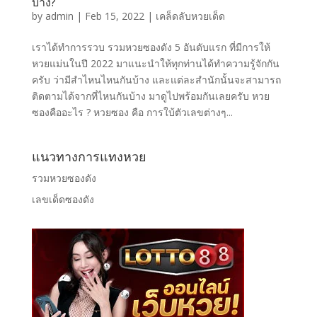
บ้าง?
by
admin
|
Feb 15, 2022
|
เคล็ดลับหวยเด็ด
เราได้ทำการรวบ รวมหวยซองดัง 5 อันดับแรก ที่มีการให้
หวยแม่นในปี 2022 มาแนะนำให้ทุกท่านได้ทำความรู้จักกัน
ครับ ว่ามีสำไหนไหนกันบ้าง และแต่ละสำนักนั้นจะสามารถ
ติดตามได้จากที่ไหนกันบ้าง มาดูไปพร้อมกันเลยครับ หวย
ซองคืออะไร ? หวยซอง คือ การใบ้ตัวเลขต่างๆ...
แนวทางการแทงหวย
รวมหวยซองดัง
เลขเด็ดซองดัง