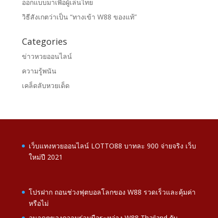
ออกแบบมาเพื่อผู้เล่นไทย
วิธีสังเกตว่าเป็น “ทางเข้า W88 ของแท้”
Categories
ข่าวหวยออนไลน์
ความรู้พนัน
เคล็ดลับหวยเด็ด
เว็บแทงหวยออนไลน์ LOTTO88 บาทละ 900 จ่ายจริง เว็บ
ใหม่ปี 2021
โปรฝาก ถอนช่วงฟุตบอลโลกของ W88 รวดเร็วและคุ้มค่า
หรือไม่
อนาคตของความร่วมมือระหว่าง W88 Thailand กับ