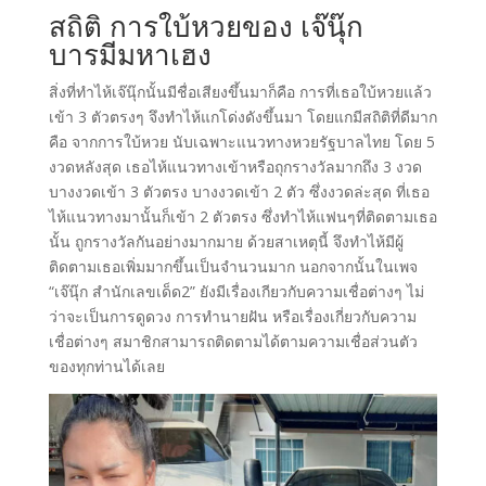
สถิติ การใบ้หวยของ เจ๊นุ๊ก
บารมีมหาเฮง
สิ่งที่ทำไห้เจ๊นุ๊กนั้นมีชื่อเสียงขึ้นมาก็คือ การที่เธอใบ้หวยแล้ว
เข้า 3 ตัวตรงๆ จึงทำไห้แกโด่งดังขึ้นมา โดยแกมีสถิติที่ดีมาก
คือ จากการใบ้หวย นับเฉพาะแนวทางหวยรัฐบาลไทย โดย 5
งวดหลังสุด เธอไห้แนวทางเข้าหรือถุกรางวัลมากถึง 3 งวด
บางงวดเข้า 3 ตัวตรง บางงวดเข้า 2 ตัว ซึ่งงวดล่ะสุด ที่เธอ
ไห้แนวทางมานั้นก็เข้า 2 ตัวตรง ซึ่งทำไห้แฟนๆที่ติดตามเธอ
นั้น ถูกรางวัลกันอย่างมากมาย ด้วยสาเหตุนี้ จึงทำไห้มีผู้
ติดตามเธอเพิ่มมากขึ้นเป็นจำนวนมาก นอกจากนั้นในเพจ
“เจ๊นุ๊ก สำนักเลขเด็ด2” ยังมีเรื่องเกียวกับความเชื่อต่างๆ ไม่
ว่าจะเป็นการดูดวง การทำนายฝัน หรือเรื่องเกี่ยวกับความ
เชื่อต่างๆ สมาชิกสามารถติดตามได้ตามความเชื่อส่วนตัว
ของทุกท่านได้เลย