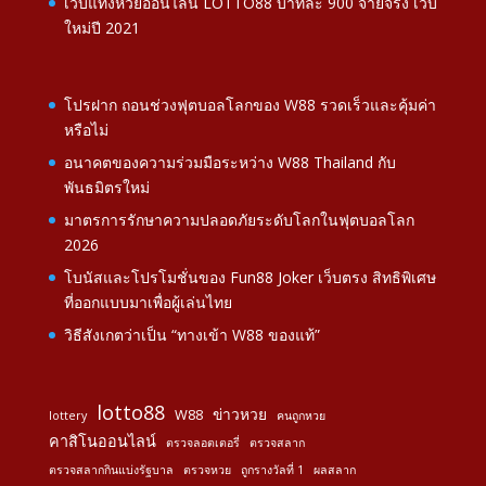
เว็บแทงหวยออนไลน์ LOTTO88 บาทละ 900 จ่ายจริง เว็บ
ใหม่ปี 2021
โปรฝาก ถอนช่วงฟุตบอลโลกของ W88 รวดเร็วและคุ้มค่า
หรือไม่
อนาคตของความร่วมมือระหว่าง W88 Thailand กับ
พันธมิตรใหม่
มาตรการรักษาความปลอดภัยระดับโลกในฟุตบอลโลก
2026
โบนัสและโปรโมชั่นของ Fun88 Joker เว็บตรง สิทธิพิเศษ
ที่ออกแบบมาเพื่อผู้เล่นไทย
วิธีสังเกตว่าเป็น “ทางเข้า W88 ของแท้”
lotto88
ข่าวหวย
W88
lottery
คนถูกหวย
คาสิโนออนไลน์
ตรวจลอตเตอรี่
ตรวจสลาก
ตรวจสลากกินแบ่งรัฐบาล
ตรวจหวย
ถูกรางวัลที่ 1
ผลสลาก