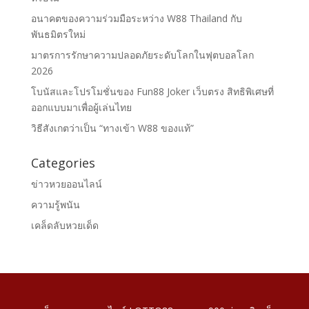
อนาคตของความร่วมมือระหว่าง W88 Thailand กับ
พันธมิตรใหม่
มาตรการรักษาความปลอดภัยระดับโลกในฟุตบอลโลก
2026
โบนัสและโปรโมชั่นของ Fun88 Joker เว็บตรง สิทธิพิเศษที่
ออกแบบมาเพื่อผู้เล่นไทย
วิธีสังเกตว่าเป็น “ทางเข้า W88 ของแท้”
Categories
ข่าวหวยออนไลน์
ความรู้พนัน
เคล็ดลับหวยเด็ด