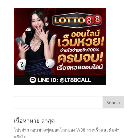
เนื้อหาหวย ล่าสุด
โปรฝาก ถอนช่วงฟุตบอลโลกของ W88 รวดเร็วและคุ้มค่า
หรือไม่