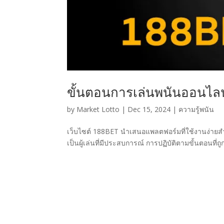
ขั้นตอนการเล่นพนันออนไล
by
Market Lotto
|
Dec 15, 2024
|
ความรู้พนัน
เว็บไซต์ 188BET นำเสนอแพลตฟอร์มที่ใช้งานง่ายสำ
เป็นผู้เล่นที่มีประสบการณ์ การปฏิบัติตามขั้นตอนที