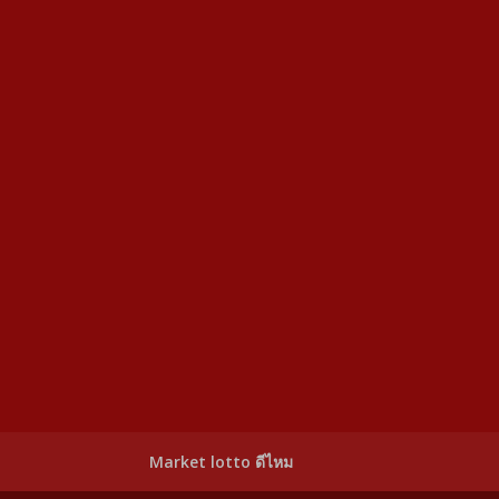
Market lotto ดีไหม