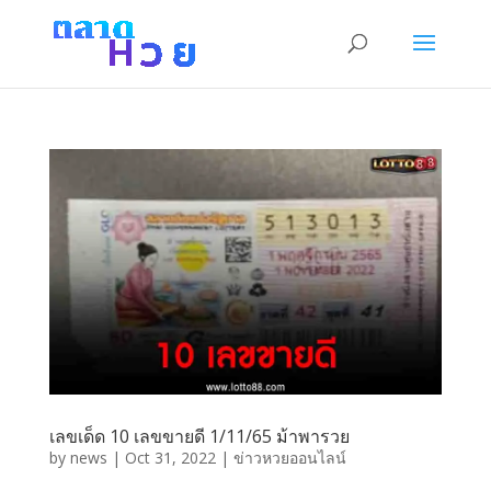
เลขเด็ด 10 เลขขายดี 1/11/65 ม้าพารวย
by
news
|
Oct 31, 2022
|
ข่าวหวยออนไลน์