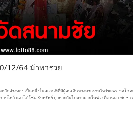
 30/12/64 ม้าพารวย
งหวัดอ่างทอง เป็นหนึ่งในสถานที่ที่มีผู้คนเดินทางมากราบไหว้ขอพร ขอโช
ากราบไหว้ และได้โชค รับทรัพย์ ถูกหวยกันไปมากมายในช่วงที่ผ่านมา พบชา