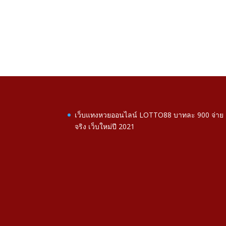
เว็บแทงหวยออนไลน์ LOTTO88 บาทละ 900 จ่าย
จริง เว็บใหม่ปี 2021