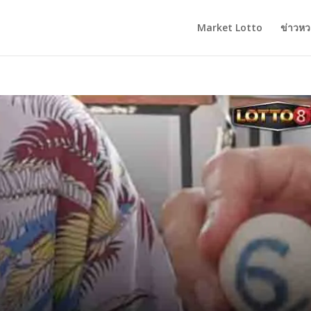
Market Lotto
ข่าวหว