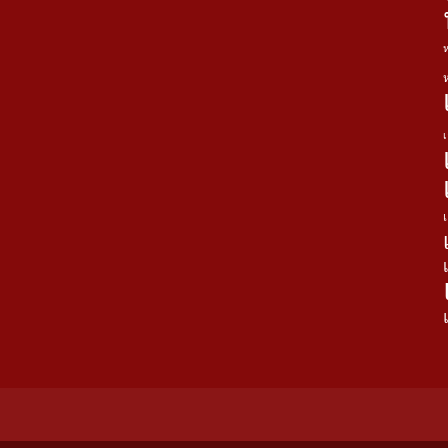
ห
ห
เ