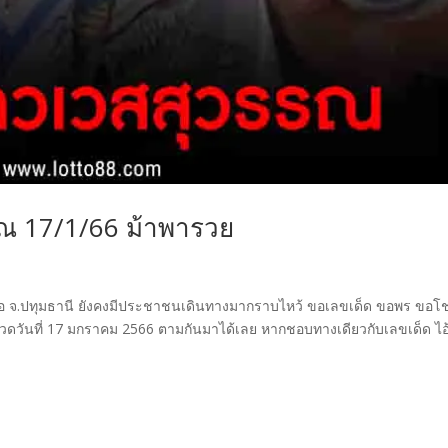
รรณ 17/1/66 ม้าพารวย
เสือ จ.ปทุมธานี ยังคงมีประชาชนเดินทางมากราบไหว้ ขอเลขเด็ด ขอพร ขอโ
งวดวันที่ 17 มกราคม 2566 ตามกันมาได้เลย หากชอบทางเดียวกับเลขเด็ด ไอ้