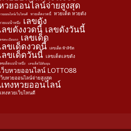
หวยออนไลน์จ่ายสูงสุด
หวยเด็ด หวยดัง
หวยเด็ดงวดนี้
วยออนไลน์เว็บไหนดี
เลขดัง
วยแม่น้ำหนึ่ง
เลขดังงวดนี้
เลขดังวันนี้
เลขเด็ด
เลขทะเบียนรถ
เลขเด็ดงวดนี้
เลขเด็ด ฟ้าลิขิต
เลขเด็ดวันนี้
เลขเด็ดเลขดัง
ลขเด็ดแม่น้ำหนึ่ง
เลขเด็ดไอ้ส้มฉุน
เว็บหวยออนไลน์ LOTTO88
เว็บหวยออนไลน์จ่ายสูงสุด
แทงหวยออนไลน์
แทงหวยเว็บไหนดี