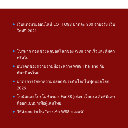
เว็บแทงหวยออนไลน์ LOTTO88 บาทละ 900 จ่ายจริง เว็บ
ใหม่ปี 2021
โปรฝาก ถอนช่วงฟุตบอลโลกของ W88 รวดเร็วและคุ้มค่า
หรือไม่
อนาคตของความร่วมมือระหว่าง W88 Thailand กับ
พันธมิตรใหม่
มาตรการรักษาความปลอดภัยระดับโลกในฟุตบอลโลก
2026
โบนัสและโปรโมชั่นของ Fun88 Joker เว็บตรง สิทธิพิเศษ
ที่ออกแบบมาเพื่อผู้เล่นไทย
วิธีสังเกตว่าเป็น “ทางเข้า W88 ของแท้”