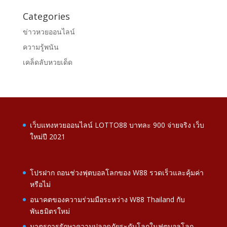
Categories
ข่าวหวยออนไลน์
ความรู้พนัน
เคล็ดลับหวยเด็ด
เว็บแทงหวยออนไลน์ LOTTO88 บาทละ 900 จ่ายจริง เว็บ
ใหม่ปี 2021
โปรฝาก ถอนช่วงฟุตบอลโลกของ W88 รวดเร็วและคุ้มค่า
หรือไม่
อนาคตของความร่วมมือระหว่าง W88 Thailand กับ
พันธมิตรใหม่
มาตรการรักษาความปลอดภัยระดับโลกในฟุตบอลโลก