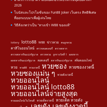
2026
โบนัสและโปรโมชั่นของ Fun88 Joker เว็บตรง สิทธิพิเศษ
ที่ออกแบบมาเพื่อผู้เล่นไทย
วิธีสังเกตว่าเป็น “ทางเข้า W88 ของแท้”
lotto88
ข่าวหวย
W88
lottery
คนถูกหวย
คาสิโนออนไลน์
ตรวจลอตเตอรี่
ตรวจสลาก
ตรวจสลากกินแบ่งรัฐบาล
ตรวจหวย
ถูกรางวัลที่ 1
ผลสลาก
ลอตเตอรี่
สล็อตออนไลน์
ผลสลากกินแบ่งรัฐบาล
สลากกินแบ่งรัฐบาล
หวยซอง
หวยซองงวดนี้
หวย
หวย88
หวยงวดนี้
หวยซองแม่น ๆ
หวยดังงวดนี้
หวยออนไลน์
หวยออนไลน์ lotto88
หวยออนไลน์จ่ายสูงสุด
หวยเด็ด หวยดัง
หวยเด็ดงวดนี้
หวยออนไลน์เว็บไหนดี
เลขดัง
เลขดังงวดนี้