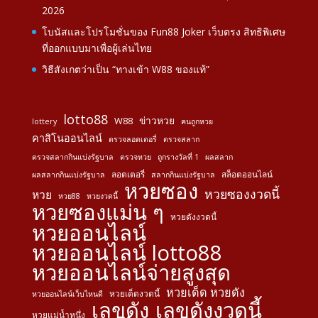
2026
โบนัสและโปรโมชั่นของ Fun88 Joker เว็บตรง สิทธิพิเศษ
ที่ออกแบบมาเพื่อผู้เล่นไทย
วิธีสังเกตว่าเป็น “ทางเข้า W88 ของแท้”
lotto88
ข่าวหวย
W88
lottery
คนถูกหวย
คาสิโนออนไลน์
ตรวจลอตเตอรี่
ตรวจสลาก
ตรวจสลากกินแบ่งรัฐบาล
ตรวจหวย
ถูกรางวัลที่ 1
ผลสลาก
ลอตเตอรี่
สล็อตออนไลน์
ผลสลากกินแบ่งรัฐบาล
สลากกินแบ่งรัฐบาล
หวยซอง
หวยซองงวดนี้
หวย
หวย88
หวยงวดนี้
หวยซองแม่น ๆ
หวยดังงวดนี้
หวยออนไลน์
หวยออนไลน์ lotto88
หวยออนไลน์จ่ายสูงสุด
หวยเด็ด หวยดัง
หวยเด็ดงวดนี้
หวยออนไลน์เว็บไหนดี
เลขดัง
เลขดังงวดนี้
หวยแม่น้ำหนึ่ง