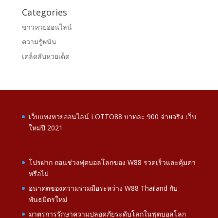
Categories
ข่าวหวยออนไลน์
ความรู้พนัน
เคล็ดลับหวยเด็ด
เว็บแทงหวยออนไลน์ LOTTO88 บาทละ 900 จ่ายจริง เว็บ
ใหม่ปี 2021
โปรฝาก ถอนช่วงฟุตบอลโลกของ W88 รวดเร็วและคุ้มค่า
หรือไม่
อนาคตของความร่วมมือระหว่าง W88 Thailand กับ
พันธมิตรใหม่
มาตรการรักษาความปลอดภัยระดับโลกในฟุตบอลโลก