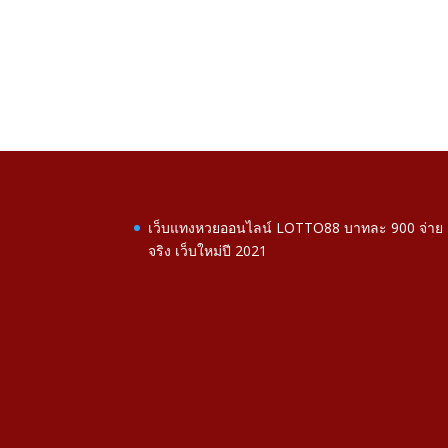
เว็บแทงหวยออนไลน์ LOTTO88 บาทละ 900 จ่าย
จริง เว็บใหม่ปี 2021