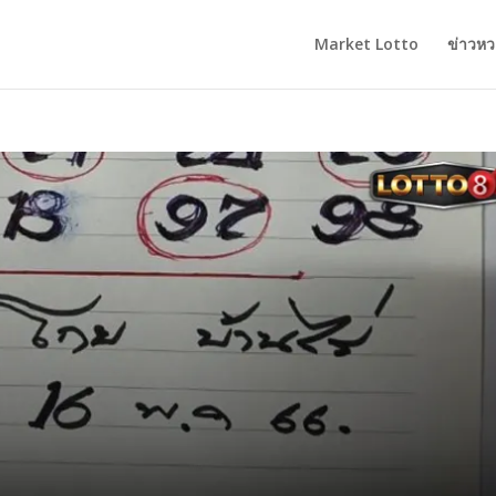
Market Lotto
ข่าวหว