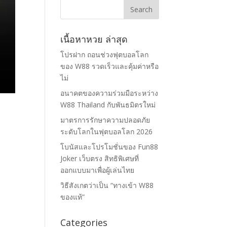
เนื้อหาหวย ล่าสุด
โปรฝาก ถอนช่วงฟุตบอลโลก
ของ W88 รวดเร็วและคุ้มค่าหรือ
ไม่
อนาคตของความร่วมมือระหว่าง
W88 Thailand กับพันธมิตรใหม่
มาตรการรักษาความปลอดภัย
ระดับโลกในฟุตบอลโลก 2026
โบนัสและโปรโมชั่นของ Fun88
Joker เว็บตรง สิทธิพิเศษที่
ออกแบบมาเพื่อผู้เล่นไทย
วิธีสังเกตว่าเป็น “ทางเข้า W88
ของแท้”
Categories