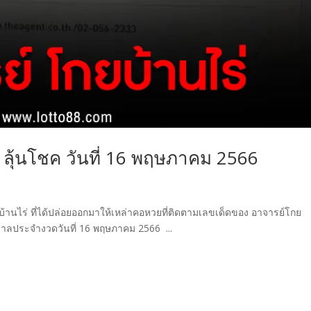
 ลุ้นโชค วันที่ 16 พฤษภาคม 2566
นไร่ ที่ได้ปล่อยออกมาให้เหล่าคอหวยที่ติดตามเลขเด็ดของ อาจารย์โกย
ัฐบาลประจำงวดวันที่ 16 พฤษภาคม 2566 ...