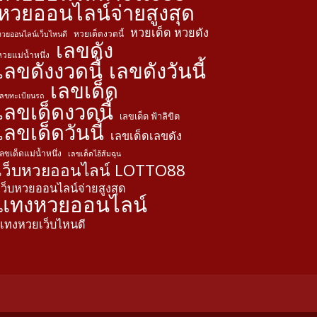
หวยออนไลน์จ่ายสูงสุด
หวยเด็ด หวยดัง
หวยเด็ดงวดนี้
วยออนไลน์เว็บไหนดี
เลขดัง
วยแม่น้ำหนึ่ง
เลขดังงวดนี้
เลขดังวันนี้
เลขเด็ด
เลขทะเบียนรถ
เลขเด็ดงวดนี้
เลขเด็ด ฟ้าลิขิต
เลขเด็ดวันนี้
เลขเด็ดเลขดัง
ลขเด็ดแม่น้ำหนึ่ง
เลขเด็ดไอ้ส้มฉุน
เว็บหวยออนไลน์ LOTTO88
เว็บหวยออนไลน์จ่ายสูงสุด
แทงหวยออนไลน์
แทงหวยเว็บไหนดี