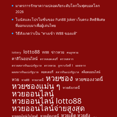
มาตรการรักษาความปลอดภัยระดับโลกในฟุตบอลโลก
2026
โบนัสและโปรโมชั่นของ Fun88 Joker เว็บตรง สิทธิพิเศษ
ที่ออกแบบมาเพื่อผู้เล่นไทย
วิธีสังเกตว่าเป็น “ทางเข้า W88 ของแท้”
lotto88
ข่าวหวย
W88
lottery
คนถูกหวย
คาสิโนออนไลน์
ตรวจลอตเตอรี่
ตรวจสลาก
ตรวจสลากกินแบ่งรัฐบาล
ตรวจหวย
ถูกรางวัลที่ 1
ผลสลาก
ลอตเตอรี่
สล็อตออนไลน์
ผลสลากกินแบ่งรัฐบาล
สลากกินแบ่งรัฐบาล
หวยซอง
หวยซองงวดนี้
หวย
หวย88
หวยงวดนี้
หวยซองแม่น ๆ
หวยดังงวดนี้
หวยออนไลน์
หวยออนไลน์ lotto88
หวยออนไลน์จ่ายสูงสุด
หวยเด็ด หวยดัง
หวยเด็ดงวดนี้
หวยออนไลน์เว็บไหนดี