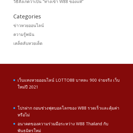
วิธีสังเกตว่าเป็น “ทางเข้า W88 ของแท้”
Categories
ข่าวหวยออนไลน์
ความรู้พนัน
เคล็ดลับหวยเด็ด
เว็บแทงหวยออนไลน์ LOTTO88 บาทละ 900 จ่ายจริง เว็บ
ใหม่ปี 2021
โปรฝาก ถอนช่วงฟุตบอลโลกของ W88 รวดเร็วและคุ้มค่า
หรือไม่
อนาคตของความร่วมมือระหว่าง W88 Thailand กับ
พันธมิตรใหม่