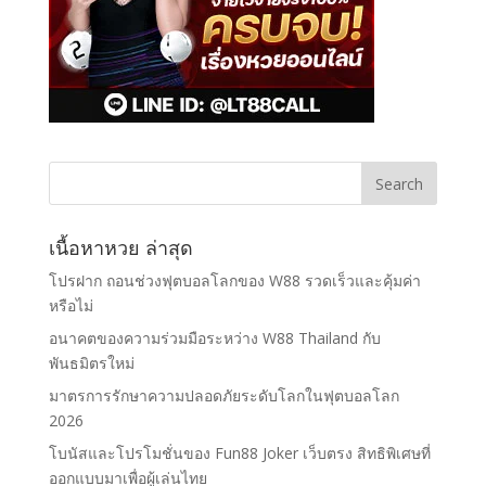
เนื้อหาหวย ล่าสุด
โปรฝาก ถอนช่วงฟุตบอลโลกของ W88 รวดเร็วและคุ้มค่า
หรือไม่
อนาคตของความร่วมมือระหว่าง W88 Thailand กับ
พันธมิตรใหม่
มาตรการรักษาความปลอดภัยระดับโลกในฟุตบอลโลก
2026
โบนัสและโปรโมชั่นของ Fun88 Joker เว็บตรง สิทธิพิเศษที่
ออกแบบมาเพื่อผู้เล่นไทย