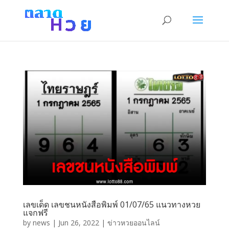
เลขเด็ด เลขชนหนังสือพิมพ์ 01/07/65 แนวทางหวย
แจกฟรี
by
news
|
Jun 26, 2022
|
ข่าวหวยออนไลน์