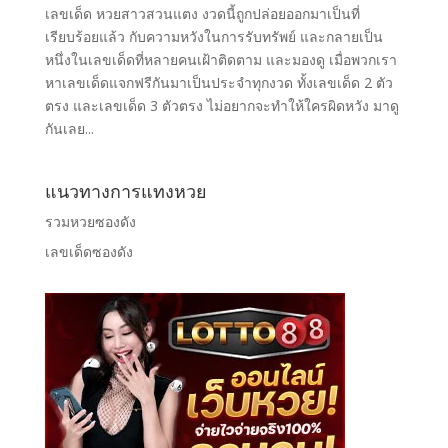
เลขเด็ด หวยสาวสวนแตง งวดนี้ถูกปล่อยออกมาเป็นที่
เรียบร้อยแล้ว กับความหวังในการรับทรัพย์ และกลายเป็น
หนึ่งในเลขเด็ดที่หลายคนเฝ้าติดตาม และมองดู เมื่อพวกเรา
หาเลขเด็ดแจกฟรีกันมาเป็นประจำทุกงวด ทั้งเลขเด็ด 2 ตัว
ตรง และเลขเด็ด 3 ตัวตรง ไม่อยากจะทำให้ใครผิดหวัง มาดู
กันเลย...
แนวทางการแทงหวย
รวมหวยซองดัง
เลขเด็ดซองดัง