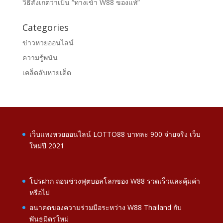
วิธีสังเกตว่าเป็น “ทางเข้า W88 ของแท้”
Categories
ข่าวหวยออนไลน์
ความรู้พนัน
เคล็ดลับหวยเด็ด
เว็บแทงหวยออนไลน์ LOTTO88 บาทละ 900 จ่ายจริง เว็บ
ใหม่ปี 2021
โปรฝาก ถอนช่วงฟุตบอลโลกของ W88 รวดเร็วและคุ้มค่า
หรือไม่
อนาคตของความร่วมมือระหว่าง W88 Thailand กับ
พันธมิตรใหม่