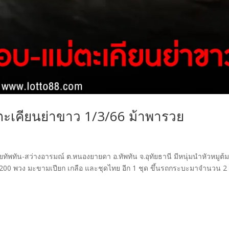
ตะเคียนย่าขาว 1/3/66 ม้าพารวย
ทัพทัน-สว่างอารมณ์ ต.หนองยายดา อ.ทัพทัน จ.อุทัยธานี มีหนุ่มนำหัวหมูต้
00 พวง มะขามเปียก เกลือ และชุดไทย อีก 1 ชุด ขึ้นรถกระบะมาจำนวน 2 ค