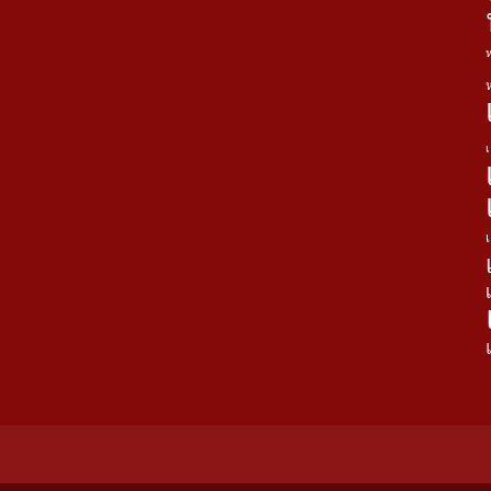
ห
ห
เ