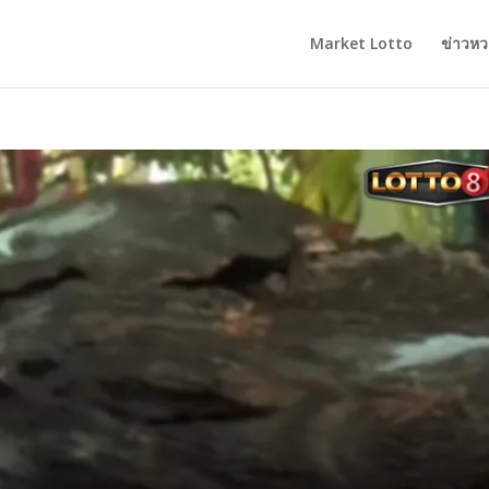
Market Lotto
ข่าวหว