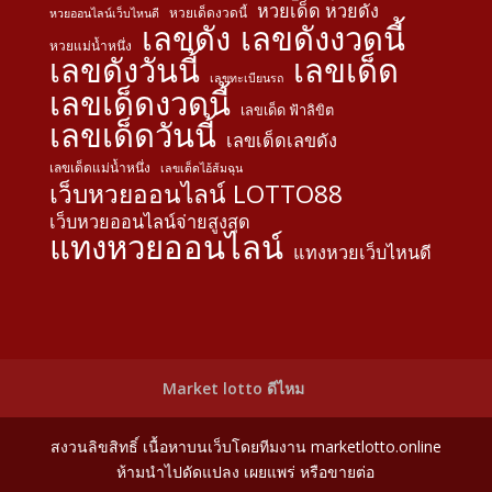
หวยเด็ด หวยดัง
หวยเด็ดงวดนี้
หวยออนไลน์เว็บไหนดี
เลขดัง
เลขดังงวดนี้
หวยแม่น้ำหนึ่ง
เลขดังวันนี้
เลขเด็ด
เลขทะเบียนรถ
เลขเด็ดงวดนี้
เลขเด็ด ฟ้าลิขิต
เลขเด็ดวันนี้
เลขเด็ดเลขดัง
เลขเด็ดแม่น้ำหนึ่ง
เลขเด็ดไอ้ส้มฉุน
เว็บหวยออนไลน์ LOTTO88
เว็บหวยออนไลน์จ่ายสูงสุด
แทงหวยออนไลน์
แทงหวยเว็บไหนดี
Market lotto ดีไหม
สงวนลิขสิทธิ์ เนื้อหาบนเว็บโดยทีมงาน marketlotto.online
ห้ามนำไปดัดแปลง เผยแพร่ หรือขายต่อ