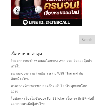
เนื้อหาหวย ล่าสุด
โปรฝาก ถอนช่วงฟุตบอลโลกของ W88 รวดเร็วและคุ้มค่า
หรือไม่
อนาคตของความร่วมมือระหว่าง W88 Thailand กับ
พันธมิตรใหม่
มาตรการรักษาความปลอดภัยระดับโลกในฟุตบอลโลก
2026
โบนัสและโปรโมชั่นของ Fun88 Joker เว็บตรง สิทธิพิเศษที่
ออกแบบมาเพื่อผู้เล่นไทย