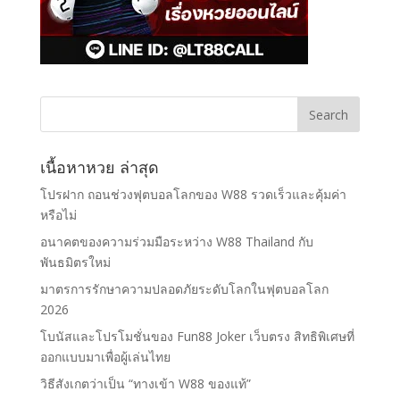
เนื้อหาหวย ล่าสุด
โปรฝาก ถอนช่วงฟุตบอลโลกของ W88 รวดเร็วและคุ้มค่า
หรือไม่
อนาคตของความร่วมมือระหว่าง W88 Thailand กับ
พันธมิตรใหม่
มาตรการรักษาความปลอดภัยระดับโลกในฟุตบอลโลก
2026
โบนัสและโปรโมชั่นของ Fun88 Joker เว็บตรง สิทธิพิเศษที่
ออกแบบมาเพื่อผู้เล่นไทย
วิธีสังเกตว่าเป็น “ทางเข้า W88 ของแท้”