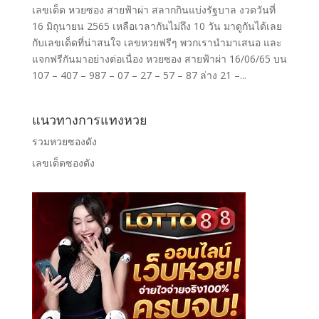
เลขเด็ด หวยซอง สายฟ้าผ่า สลากกินแบ่งรัฐบาล งวดวันที่
16 มิถุนายน 2565 เหลือเวลากันไม่ถึง 10 วัน มาดูกันได้เลย
กับเลขเด็ดที่น่าสนใจ เลขหวยฟรีๆ พวกเรานำมาเสนอ และ
แจกฟรีกันมาอย่างต่อเนื่อง หวยซอง สายฟ้าผ่า 16/06/65 บน
107 – 407 – 987 – 07 – 27 – 57 – 87 ล่าง 21 –...
แนวทางการแทงหวย
รวมหวยซองดัง
เลขเด็ดซองดัง