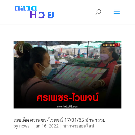
เลขเด็ด ศรเพชร-ไวพจน์ 17/01/65 ม้าพารวย
by
news
|
Jan 16, 2022
|
ข่าวหวยออนไลน์