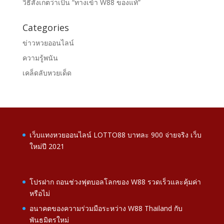
วิธีสังเกตว่าเป็น “ทางเข้า W88 ของแท้”
Categories
ข่าวหวยออนไลน์
ความรู้พนัน
เคล็ดลับหวยเด็ด
เว็บแทงหวยออนไลน์ LOTTO88 บาทละ 900 จ่ายจริง เว็บ
ใหม่ปี 2021
โปรฝาก ถอนช่วงฟุตบอลโลกของ W88 รวดเร็วและคุ้มค่า
หรือไม่
อนาคตของความร่วมมือระหว่าง W88 Thailand กับ
พันธมิตรใหม่