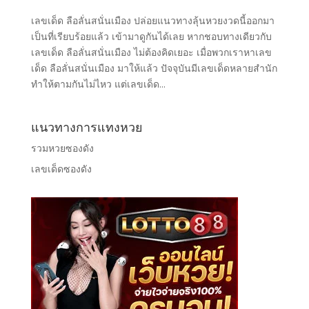
เลขเด็ด ลือลั่นสนั่นเมือง ปล่อยแนวทางลุ้นหวยงวดนี้ออกมา
เป็นที่เรียบร้อยแล้ว เข้ามาดูกันได้เลย หากชอบทางเดียวกับ
เลขเด็ด ลือลั่นสนั่นเมือง ไม่ต้องคิดเยอะ เมื่อพวกเราหาเลข
เด็ด ลือลั่นสนั่นเมือง มาให้แล้ว ปัจจุบันมีเลขเด็ดหลายสำนัก
ทำให้ตามกันไม่ไหว แต่เลขเด็ด...
แนวทางการแทงหวย
รวมหวยซองดัง
เลขเด็ดซองดัง