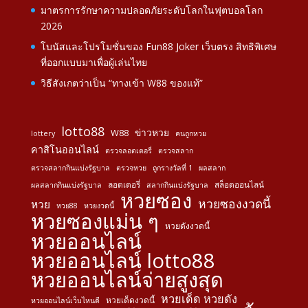
มาตรการรักษาความปลอดภัยระดับโลกในฟุตบอลโลก
2026
โบนัสและโปรโมชั่นของ Fun88 Joker เว็บตรง สิทธิพิเศษ
ที่ออกแบบมาเพื่อผู้เล่นไทย
วิธีสังเกตว่าเป็น “ทางเข้า W88 ของแท้”
lotto88
ข่าวหวย
W88
lottery
คนถูกหวย
คาสิโนออนไลน์
ตรวจลอตเตอรี่
ตรวจสลาก
ตรวจสลากกินแบ่งรัฐบาล
ตรวจหวย
ถูกรางวัลที่ 1
ผลสลาก
ลอตเตอรี่
สล็อตออนไลน์
ผลสลากกินแบ่งรัฐบาล
สลากกินแบ่งรัฐบาล
หวยซอง
หวยซองงวดนี้
หวย
หวย88
หวยงวดนี้
หวยซองแม่น ๆ
หวยดังงวดนี้
หวยออนไลน์
หวยออนไลน์ lotto88
หวยออนไลน์จ่ายสูงสุด
หวยเด็ด หวยดัง
หวยเด็ดงวดนี้
หวยออนไลน์เว็บไหนดี