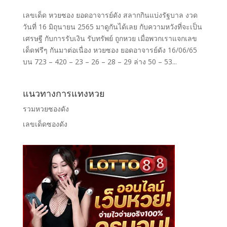
เลขเด็ด หวยซอง ยอดอาจารย์ดัง สลากกินแบ่งรัฐบาล งวด
วันที่ 16 มิถุนายน 2565 มาดูกันได้เลย กับความหวังที่จะเป็น
เศรษฐี กับการรับเงิน รับทรัพย์ ถูกหวย เมื่อพวกเราแจกเลข
เด็ดฟรีๆ กันมาต่อเนื่อง หวยซอง ยอดอาจารย์ดัง 16/06/65
บน 723 – 420 – 23 – 26 – 28 – 29 ล่าง 50 – 53...
แนวทางการแทงหวย
รวมหวยซองดัง
เลขเด็ดซองดัง