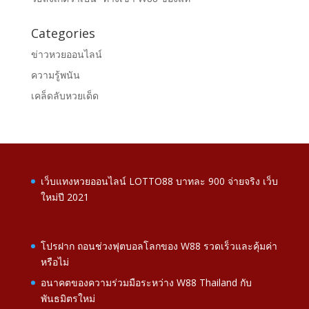
Categories
ข่าวหวยออนไลน์
ความรู้พนัน
เคล็ดลับหวยเด็ด
เว็บแทงหวยออนไลน์ LOTTO88 บาทละ 900 จ่ายจริง เว็บ
ใหม่ปี 2021
โปรฝาก ถอนช่วงฟุตบอลโลกของ W88 รวดเร็วและคุ้มค่า
หรือไม่
อนาคตของความร่วมมือระหว่าง W88 Thailand กับ
พันธมิตรใหม่