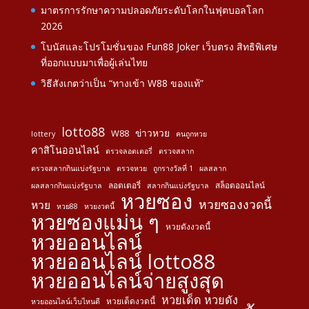
มาตรการรักษาความปลอดภัยระดับโลกในฟุตบอลโลก
2026
โบนัสและโปรโมชั่นของ Fun88 Joker เว็บตรง สิทธิพิเศษ
ที่ออกแบบมาเพื่อผู้เล่นไทย
วิธีสังเกตว่าเป็น “ทางเข้า W88 ของแท้”
lotto88
ข่าวหวย
W88
lottery
คนถูกหวย
คาสิโนออนไลน์
ตรวจลอตเตอรี่
ตรวจสลาก
ตรวจสลากกินแบ่งรัฐบาล
ตรวจหวย
ถูกรางวัลที่ 1
ผลสลาก
ลอตเตอรี่
สล็อตออนไลน์
ผลสลากกินแบ่งรัฐบาล
สลากกินแบ่งรัฐบาล
หวยซอง
หวยซองงวดนี้
หวย
หวย88
หวยงวดนี้
หวยซองแม่น ๆ
หวยดังงวดนี้
หวยออนไลน์
หวยออนไลน์ lotto88
หวยออนไลน์จ่ายสูงสุด
หวยเด็ด หวยดัง
หวยเด็ดงวดนี้
หวยออนไลน์เว็บไหนดี