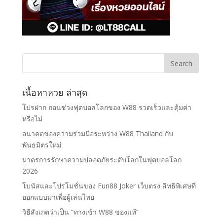
เนื้อหาหวย ล่าสุด
โปรฝาก ถอนช่วงฟุตบอลโลกของ W88 รวดเร็วและคุ้มค่า
หรือไม่
อนาคตของความร่วมมือระหว่าง W88 Thailand กับ
พันธมิตรใหม่
มาตรการรักษาความปลอดภัยระดับโลกในฟุตบอลโลก
2026
โบนัสและโปรโมชั่นของ Fun88 Joker เว็บตรง สิทธิพิเศษที่
ออกแบบมาเพื่อผู้เล่นไทย
วิธีสังเกตว่าเป็น “ทางเข้า W88 ของแท้”