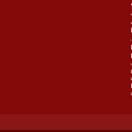
ห
ห
เ