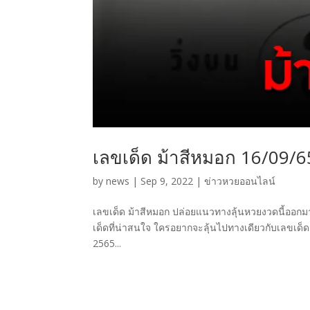
เลขเด็ด ม้าสีหมอก 16/09/6
by
news
|
Sep 9, 2022
|
ข่าวหวยออนไลน์
เลขเด็ด ม้าสีหมอก ปล่อยแนวทางลุ้นหวยงวดนี้ออกมาเ
เด็ดที่น่าสนใจ ใครอยากจะลุ้นไปทางเดียวกับเลขเด็ด
2565...