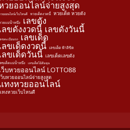
หวยออนไลน์จ่ายสูงสุด
หวยเด็ด หวยดัง
หวยเด็ดงวดนี้
วยออนไลน์เว็บไหนดี
เลขดัง
วยแม่น้ำหนึ่ง
เลขดังงวดนี้
เลขดังวันนี้
เลขเด็ด
เลขทะเบียนรถ
เลขเด็ดงวดนี้
เลขเด็ด ฟ้าลิขิต
เลขเด็ดวันนี้
เลขเด็ดเลขดัง
ลขเด็ดแม่น้ำหนึ่ง
เลขเด็ดไอ้ส้มฉุน
เว็บหวยออนไลน์ LOTTO88
เว็บหวยออนไลน์จ่ายสูงสุด
แทงหวยออนไลน์
แทงหวยเว็บไหนดี