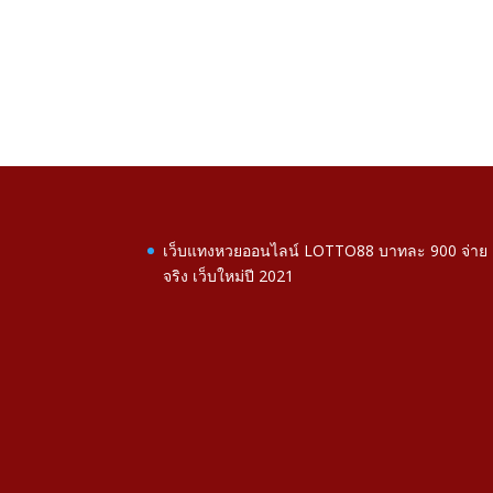
เว็บแทงหวยออนไลน์ LOTTO88 บาทละ 900 จ่าย
จริง เว็บใหม่ปี 2021