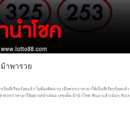
 ม้าพารวย
็นที่เรียบร้อยแล้ว ไม่ต้องคิดนาน เมื่อพวกเราหามาให้เป็นที่เรียบร้อยแล้
โชค พวกเราหามาให้อย่างสม่ำเสมอ เลขเด็ด ม้านำโชค ฟันมาแล้วเน้นๆ กับเ