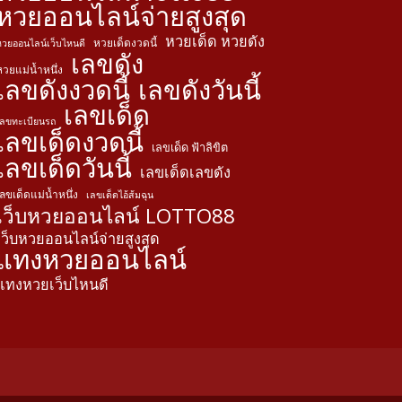
หวยออนไลน์จ่ายสูงสุด
หวยเด็ด หวยดัง
หวยเด็ดงวดนี้
วยออนไลน์เว็บไหนดี
เลขดัง
วยแม่น้ำหนึ่ง
เลขดังงวดนี้
เลขดังวันนี้
เลขเด็ด
เลขทะเบียนรถ
เลขเด็ดงวดนี้
เลขเด็ด ฟ้าลิขิต
เลขเด็ดวันนี้
เลขเด็ดเลขดัง
ลขเด็ดแม่น้ำหนึ่ง
เลขเด็ดไอ้ส้มฉุน
เว็บหวยออนไลน์ LOTTO88
เว็บหวยออนไลน์จ่ายสูงสุด
แทงหวยออนไลน์
แทงหวยเว็บไหนดี