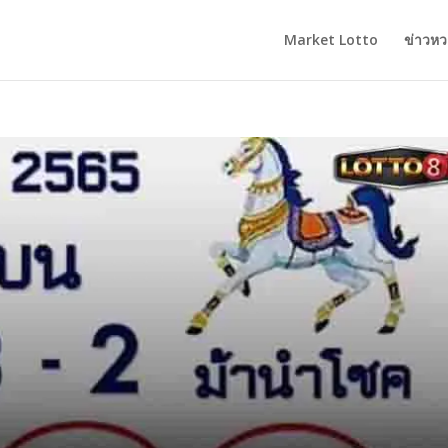
Market Lotto
ข่าวหว