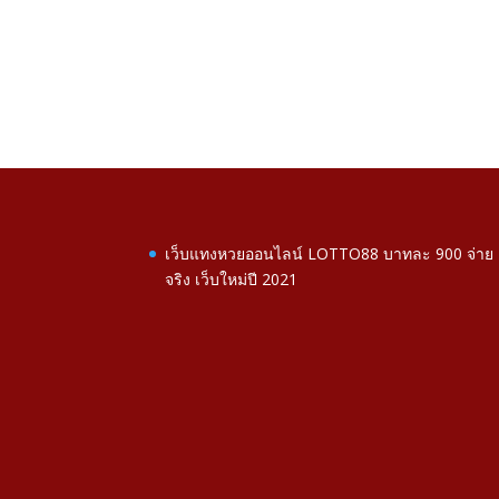
เว็บแทงหวยออนไลน์ LOTTO88 บาทละ 900 จ่าย
จริง เว็บใหม่ปี 2021