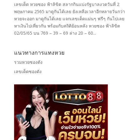
เลขเด็ด หวยซอง ฟ้าลิขิต สลากกินแบ่งรัฐบาลงวดวันที่ 2
พฤษภาคม 2565 มาดูกันได้เลย ยังเหลือเวลาอีกหลายวันกว่า
หวยจะออก มาดูกันได้เลย แจกเลขเด็ดแม่นๆ ฟรีๆ กันไปเลย
หาเงินไปเที่ยวกัน พร้อมกับสถิติย้อนหลัง หวยซอง ฟ้าลิขิต
02/05/65 บน 769 – 39 – 69 ล่าง 20 – 60...
แนวทางการแทงหวย
รวมหวยซองดัง
เลขเด็ดซองดัง