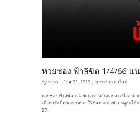
หวยซอง ฟ้าลิขิต 1/4/66 
by
news
|
Mar 23, 2023
|
ข่าวหวยออนไลน์
หวยซอง ฟ้าลิขิต ปล่อยแนวทางลุ้นหวยงวดนี้ออกมาเป
เมื่อทุกวันนี้พวกเราหามาให้กันตลอด เข้ามาดูกันได้
87...