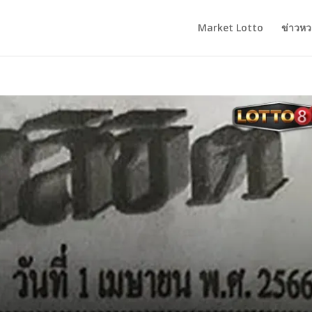
Market Lotto
ข่าวหว