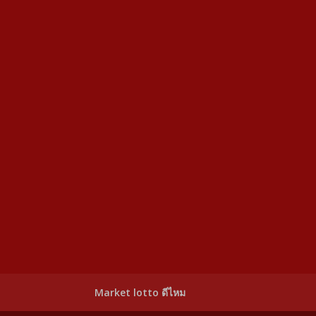
Market lotto ดีไหม