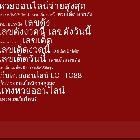
หวยออนไลน์จ่ายสูงสุด
หวยเด็ด หวยดัง
หวยเด็ดงวดนี้
วยออนไลน์เว็บไหนดี
เลขดัง
วยแม่น้ำหนึ่ง
เลขดังงวดนี้
เลขดังวันนี้
เลขเด็ด
เลขทะเบียนรถ
เลขเด็ดงวดนี้
เลขเด็ด ฟ้าลิขิต
เลขเด็ดวันนี้
เลขเด็ดเลขดัง
ลขเด็ดแม่น้ำหนึ่ง
เลขเด็ดไอ้ส้มฉุน
เว็บหวยออนไลน์ LOTTO88
เว็บหวยออนไลน์จ่ายสูงสุด
แทงหวยออนไลน์
แทงหวยเว็บไหนดี