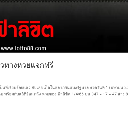
แนวทางหวยแจกฟรี
็นที่เรียบร้อยแล้ว กับเลขเด็ดในสลากกินแบ่งรัฐบาล งวดวันที่ 1 เมษายน 2
เลย พร้อมกับสถิติย้อนหลัง หวยซอง ฟ้าลิขิต 1/4/66 บน 347 – 17 – 47 ล่าง 