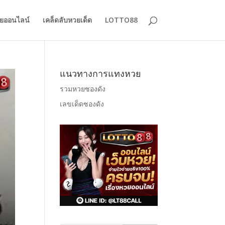
ยออนไลน์
เคล็ดลับหวยเด็ด
LOTTO88
แนวทางการแทงหวย
รวมหวยซองดัง
เลขเด็ดซองดัง