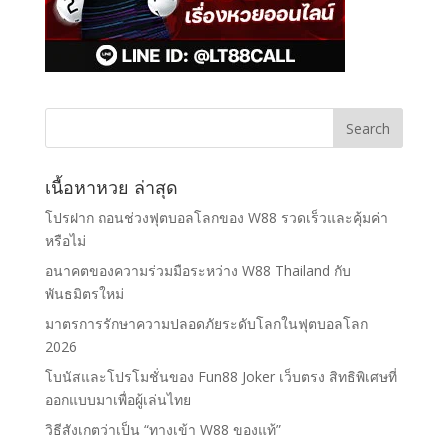
เนื้อหาหวย ล่าสุด
โปรฝาก ถอนช่วงฟุตบอลโลกของ W88 รวดเร็วและคุ้มค่า
หรือไม่
อนาคตของความร่วมมือระหว่าง W88 Thailand กับ
พันธมิตรใหม่
มาตรการรักษาความปลอดภัยระดับโลกในฟุตบอลโลก
2026
โบนัสและโปรโมชั่นของ Fun88 Joker เว็บตรง สิทธิพิเศษที่
ออกแบบมาเพื่อผู้เล่นไทย
วิธีสังเกตว่าเป็น “ทางเข้า W88 ของแท้”