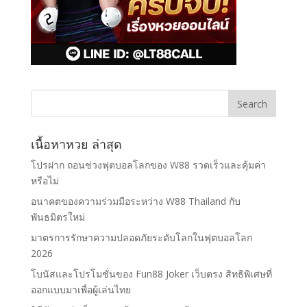
เนื้อหาหวย ล่าสุด
โปรฝาก ถอนช่วงฟุตบอลโลกของ W88 รวดเร็วและคุ้มค่า
หรือไม่
อนาคตของความร่วมมือระหว่าง W88 Thailand กับ
พันธมิตรใหม่
มาตรการรักษาความปลอดภัยระดับโลกในฟุตบอลโลก
2026
โบนัสและโปรโมชั่นของ Fun88 Joker เว็บตรง สิทธิพิเศษที่
ออกแบบมาเพื่อผู้เล่นไทย