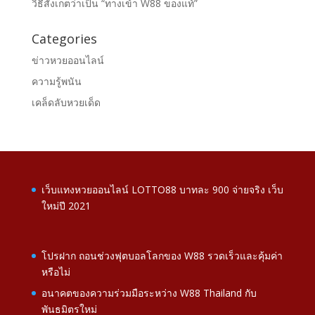
วิธีสังเกตว่าเป็น “ทางเข้า W88 ของแท้”
Categories
ข่าวหวยออนไลน์
ความรู้พนัน
เคล็ดลับหวยเด็ด
เว็บแทงหวยออนไลน์ LOTTO88 บาทละ 900 จ่ายจริง เว็บ
ใหม่ปี 2021
โปรฝาก ถอนช่วงฟุตบอลโลกของ W88 รวดเร็วและคุ้มค่า
หรือไม่
อนาคตของความร่วมมือระหว่าง W88 Thailand กับ
พันธมิตรใหม่