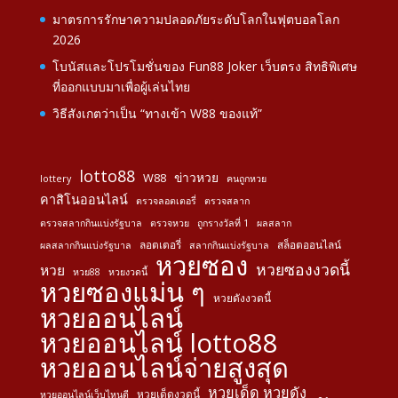
มาตรการรักษาความปลอดภัยระดับโลกในฟุตบอลโลก
2026
โบนัสและโปรโมชั่นของ Fun88 Joker เว็บตรง สิทธิพิเศษ
ที่ออกแบบมาเพื่อผู้เล่นไทย
วิธีสังเกตว่าเป็น “ทางเข้า W88 ของแท้”
lotto88
ข่าวหวย
W88
lottery
คนถูกหวย
คาสิโนออนไลน์
ตรวจลอตเตอรี่
ตรวจสลาก
ตรวจสลากกินแบ่งรัฐบาล
ตรวจหวย
ถูกรางวัลที่ 1
ผลสลาก
ลอตเตอรี่
สล็อตออนไลน์
ผลสลากกินแบ่งรัฐบาล
สลากกินแบ่งรัฐบาล
หวยซอง
หวยซองงวดนี้
หวย
หวย88
หวยงวดนี้
หวยซองแม่น ๆ
หวยดังงวดนี้
หวยออนไลน์
หวยออนไลน์ lotto88
หวยออนไลน์จ่ายสูงสุด
หวยเด็ด หวยดัง
หวยเด็ดงวดนี้
หวยออนไลน์เว็บไหนดี