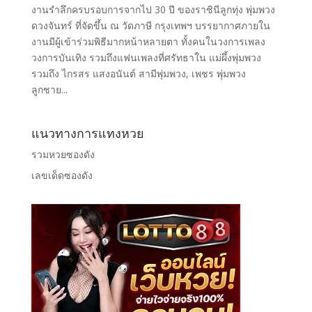
งานรำลึกครบรอบการจากไป 30 ปี ของราชินีลูกทุ่ง พุ่มพวง
ดวงจันทร์ ที่จัดขึ้น ณ วัดภาษี กรุงเทพฯ บรรยากาศภายใน
งานมีผู้เข้าร่วมพิธีมากหน้าหลายตา ทั้งคนในวงการเพลง
วงการบันเทิง รวมถึงแฟนเพลงที่ศรัทธาใน แม่ผึ้งพุ่มพวง
รวมถึง ไกรสร แสงอนันต์ สามีพุ่มพวง, เพชร พุ่มพวง
ลูกชาย...
แนวทางการแทงหวย
รวมหวยซองดัง
เลขเด็ดซองดัง