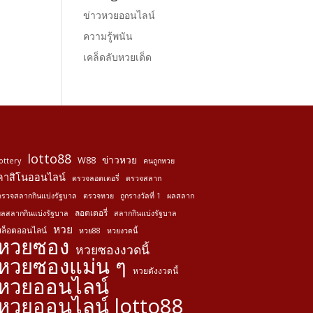
ข่าวหวยออนไลน์
ความรู้พนัน
เคล็ดลับหวยเด็ด
lotto88
ข่าวหวย
W88
ottery
คนถูกหวย
คาสิโนออนไลน์
ตรวจลอตเตอรี่
ตรวจสลาก
ตรวจสลากกินแบ่งรัฐบาล
ตรวจหวย
ถูกรางวัลที่ 1
ผลสลาก
ลอตเตอรี่
ผลสลากกินแบ่งรัฐบาล
สลากกินแบ่งรัฐบาล
หวย
สล็อตออนไลน์
หวย88
หวยงวดนี้
หวยซอง
หวยซองงวดนี้
หวยซองแม่น ๆ
หวยดังงวดนี้
หวยออนไลน์
หวยออนไลน์ lotto88