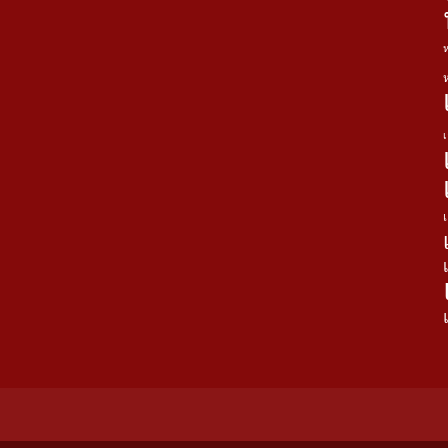
ห
ห
เ