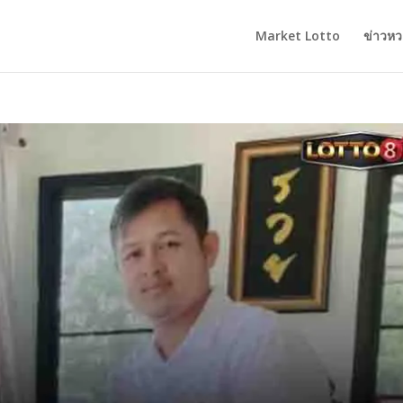
Market Lotto
ข่าวหว