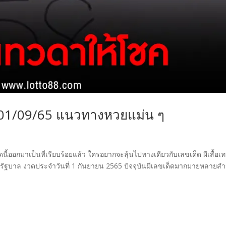
ชค 01/09/65 แนวทางหวยแม่น ๆ
ี้ออกมาเป็นที่เรียบร้อยแล้ว ใครอยากจะลุ้นไปทางเดียวกับเลขเด็ด ผีเสื้อเ
งรัฐบาล งวดประจำวันที่ 1 กันยายน 2565 ปัจจุบันมีเลขเด็ดมากมายหลายสำ