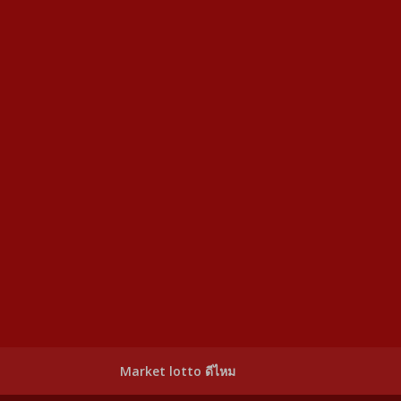
Market lotto ดีไหม