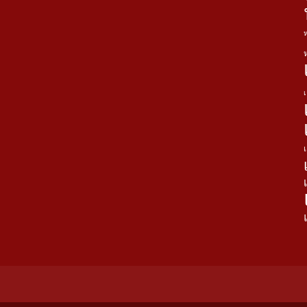
ห
ห
เ