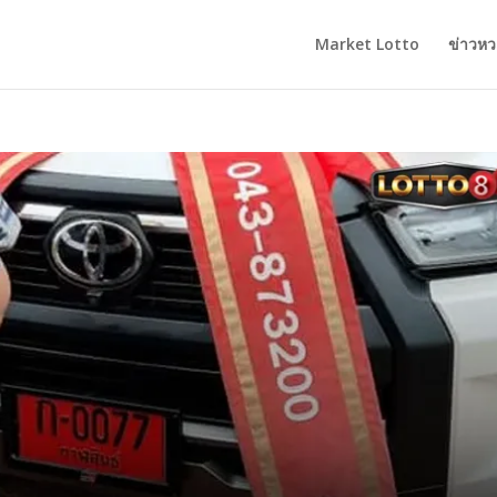
Market Lotto
ข่าวหว