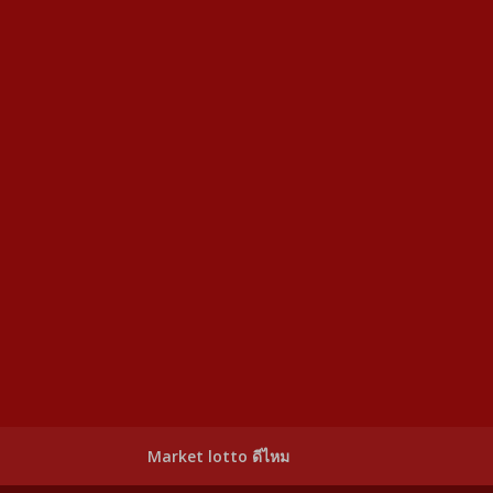
Market lotto ดีไหม