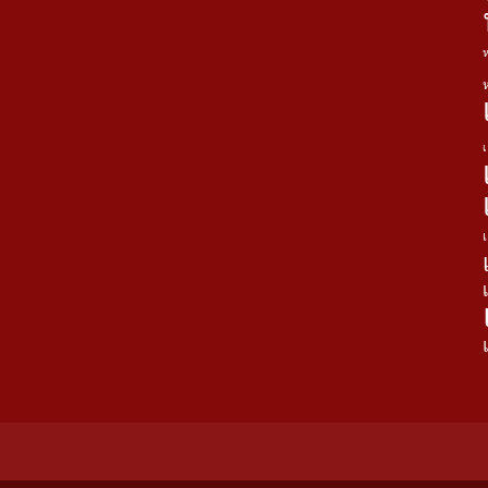
ห
ห
เ