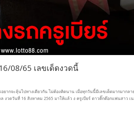
 16/08/65 เลขเด็ดงวดนี้
อยากจะลุ้นไปทางเดียวกัน ไม่ต้องคิดนาน เมื่อทุกวันนี้มีเลขเด็ดมากมากลา
 งวดวันที่ 16 สิงหาคม 2565 มาให้แล้ว ง ครูเบียร์ ดาวติ๊กต๊อกแฟนสาว เน