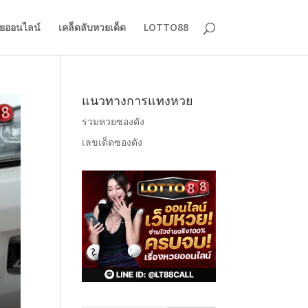
ยออนไลน์
เคล็ดลับหวยเด็ด
LOTTO88
แนวทางการแทงหวย
รวมหวยซองดัง
เลขเด็ดซองดัง