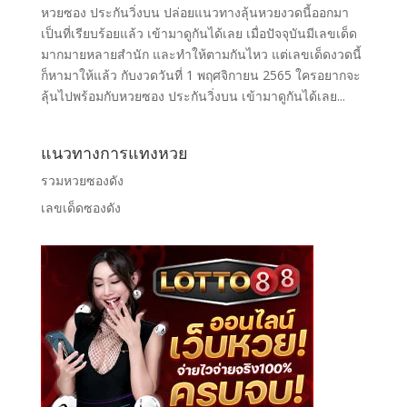
หวยซอง ประกันวิ่งบน ปล่อยแนวทางลุ้นหวยงวดนี้ออกมา
เป็นที่เรียบร้อยแล้ว เข้ามาดูกันได้เลย เมื่อปัจจุบันมีเลขเด็ด
มากมายหลายสำนัก และทำให้ตามกันไหว แต่เลขเด็ดงวดนี้
ก็หามาให้แล้ว กับงวดวันที่ 1 พฤศจิกายน 2565 ใครอยากจะ
ลุ้นไปพร้อมกับหวยซอง ประกันวิ่งบน เข้ามาดูกันได้เลย...
แนวทางการแทงหวย
รวมหวยซองดัง
เลขเด็ดซองดัง