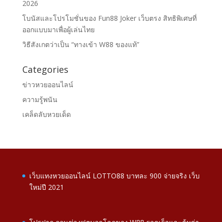
2026
โบนัสและโปรโมชั่นของ Fun88 Joker เว็บตรง สิทธิพิเศษที่
ออกแบบมาเพื่อผู้เล่นไทย
วิธีสังเกตว่าเป็น “ทางเข้า W88 ของแท้”
Categories
ข่าวหวยออนไลน์
ความรู้พนัน
เคล็ดลับหวยเด็ด
เว็บแทงหวยออนไลน์ LOTTO88 บาทละ 900 จ่ายจริง เว็บ
ใหม่ปี 2021