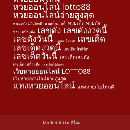
หวยออนไลน์ lotto88
หวยออนไลน์จ่ายสูงสุด
หวยเด็ด หวยดัง
หวยเด็ดงวดนี้
หวยออนไลน์เว็บไหนดี
เลขดัง
เลขดังงวดนี้
หวยแม่น้ำหนึ่ง
เลขดังวันนี้
เลขเด็ด
เลขทะเบียนรถ
เลขเด็ดงวดนี้
เลขเด็ด ฟ้าลิขิต
เลขเด็ดวันนี้
เลขเด็ดเลขดัง
เลขเด็ดแม่น้ำหนึ่ง
เลขเด็ดไอ้ส้มฉุน
เว็บหวยออนไลน์ LOTTO88
เว็บหวยออนไลน์จ่ายสูงสุด
แทงหวยออนไลน์
แทงหวยเว็บไหนดี
Market lotto ดีไหม