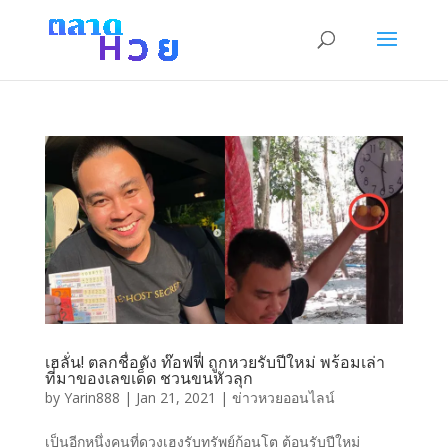
เฮลั่น! ตลกชื่อดัง ท๊อฟฟี่ ถูกหวยรับปีใหม่ พร้อมเล่า
ที่มาของเลขเด็ด ชวนขนหัวลุก
by
Yarin888
|
Jan 21, 2021
|
ข่าวหวยออนไลน์
เป็นอีกหนึ่งคนที่ดวงเฮงรับทรัพย์ก้อนโต ต้อนรับปีใหม่