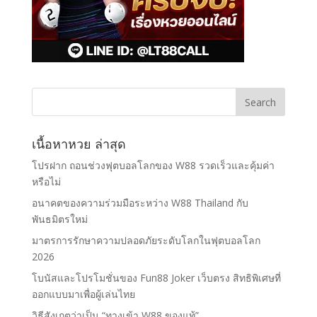
เนื้อหาหวย ล่าสุด
โปรฝาก ถอนช่วงฟุตบอลโลกของ W88 รวดเร็วและคุ้มค่า
หรือไม่
อนาคตของความร่วมมือระหว่าง W88 Thailand กับ
พันธมิตรใหม่
มาตรการรักษาความปลอดภัยระดับโลกในฟุตบอลโลก
2026
โบนัสและโปรโมชั่นของ Fun88 Joker เว็บตรง สิทธิพิเศษที่
ออกแบบมาเพื่อผู้เล่นไทย
วิธีสังเกตว่าเป็น “ทางเข้า W88 ของแท้”