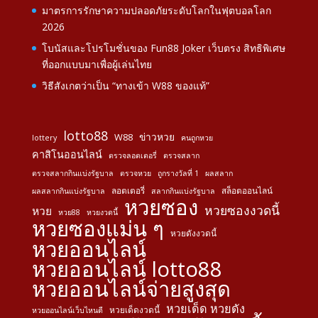
มาตรการรักษาความปลอดภัยระดับโลกในฟุตบอลโลก
2026
โบนัสและโปรโมชั่นของ Fun88 Joker เว็บตรง สิทธิพิเศษ
ที่ออกแบบมาเพื่อผู้เล่นไทย
วิธีสังเกตว่าเป็น “ทางเข้า W88 ของแท้”
lotto88
ข่าวหวย
W88
lottery
คนถูกหวย
คาสิโนออนไลน์
ตรวจลอตเตอรี่
ตรวจสลาก
ตรวจสลากกินแบ่งรัฐบาล
ตรวจหวย
ถูกรางวัลที่ 1
ผลสลาก
ลอตเตอรี่
สล็อตออนไลน์
ผลสลากกินแบ่งรัฐบาล
สลากกินแบ่งรัฐบาล
หวยซอง
หวยซองงวดนี้
หวย
หวย88
หวยงวดนี้
หวยซองแม่น ๆ
หวยดังงวดนี้
หวยออนไลน์
หวยออนไลน์ lotto88
หวยออนไลน์จ่ายสูงสุด
หวยเด็ด หวยดัง
หวยเด็ดงวดนี้
หวยออนไลน์เว็บไหนดี