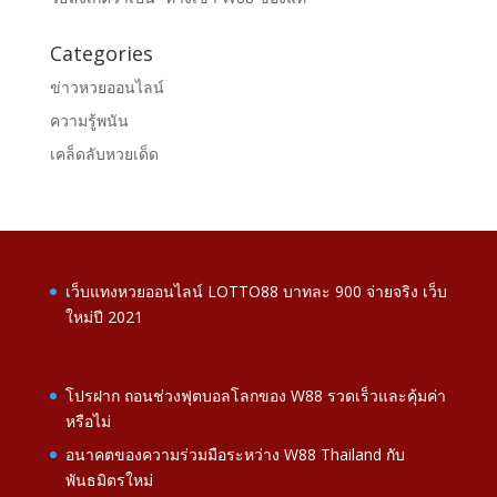
Categories
ข่าวหวยออนไลน์
ความรู้พนัน
เคล็ดลับหวยเด็ด
เว็บแทงหวยออนไลน์ LOTTO88 บาทละ 900 จ่ายจริง เว็บ
ใหม่ปี 2021
โปรฝาก ถอนช่วงฟุตบอลโลกของ W88 รวดเร็วและคุ้มค่า
หรือไม่
อนาคตของความร่วมมือระหว่าง W88 Thailand กับ
พันธมิตรใหม่