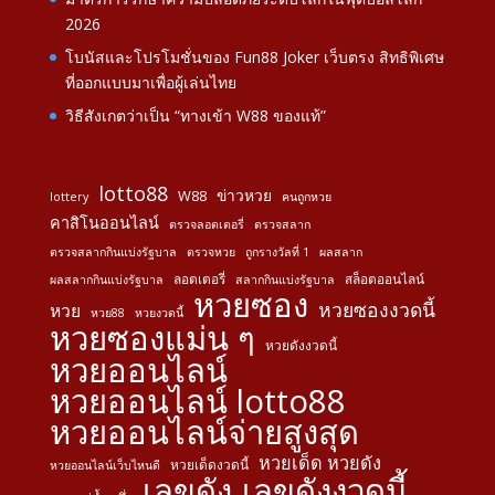
2026
โบนัสและโปรโมชั่นของ Fun88 Joker เว็บตรง สิทธิพิเศษ
ที่ออกแบบมาเพื่อผู้เล่นไทย
วิธีสังเกตว่าเป็น “ทางเข้า W88 ของแท้”
lotto88
ข่าวหวย
W88
lottery
คนถูกหวย
คาสิโนออนไลน์
ตรวจลอตเตอรี่
ตรวจสลาก
ตรวจสลากกินแบ่งรัฐบาล
ตรวจหวย
ถูกรางวัลที่ 1
ผลสลาก
ลอตเตอรี่
สล็อตออนไลน์
ผลสลากกินแบ่งรัฐบาล
สลากกินแบ่งรัฐบาล
หวยซอง
หวยซองงวดนี้
หวย
หวย88
หวยงวดนี้
หวยซองแม่น ๆ
หวยดังงวดนี้
หวยออนไลน์
หวยออนไลน์ lotto88
หวยออนไลน์จ่ายสูงสุด
หวยเด็ด หวยดัง
หวยเด็ดงวดนี้
หวยออนไลน์เว็บไหนดี
เลขดัง
เลขดังงวดนี้