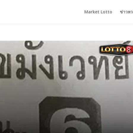
Market Lotto
ข่าวหว