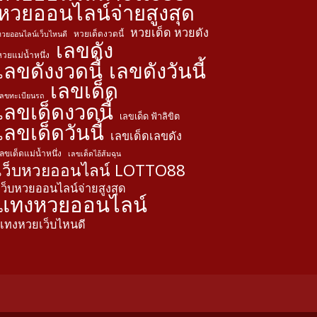
หวยออนไลน์จ่ายสูงสุด
หวยเด็ด หวยดัง
หวยเด็ดงวดนี้
วยออนไลน์เว็บไหนดี
เลขดัง
วยแม่น้ำหนึ่ง
เลขดังงวดนี้
เลขดังวันนี้
เลขเด็ด
เลขทะเบียนรถ
เลขเด็ดงวดนี้
เลขเด็ด ฟ้าลิขิต
เลขเด็ดวันนี้
เลขเด็ดเลขดัง
ลขเด็ดแม่น้ำหนึ่ง
เลขเด็ดไอ้ส้มฉุน
เว็บหวยออนไลน์ LOTTO88
เว็บหวยออนไลน์จ่ายสูงสุด
แทงหวยออนไลน์
แทงหวยเว็บไหนดี