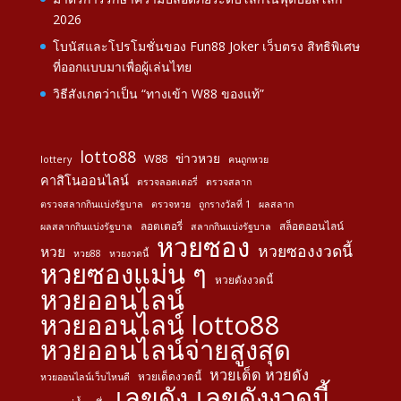
2026
โบนัสและโปรโมชั่นของ Fun88 Joker เว็บตรง สิทธิพิเศษ
ที่ออกแบบมาเพื่อผู้เล่นไทย
วิธีสังเกตว่าเป็น “ทางเข้า W88 ของแท้”
lotto88
ข่าวหวย
W88
lottery
คนถูกหวย
คาสิโนออนไลน์
ตรวจลอตเตอรี่
ตรวจสลาก
ตรวจสลากกินแบ่งรัฐบาล
ตรวจหวย
ถูกรางวัลที่ 1
ผลสลาก
ลอตเตอรี่
สล็อตออนไลน์
ผลสลากกินแบ่งรัฐบาล
สลากกินแบ่งรัฐบาล
หวยซอง
หวยซองงวดนี้
หวย
หวย88
หวยงวดนี้
หวยซองแม่น ๆ
หวยดังงวดนี้
หวยออนไลน์
หวยออนไลน์ lotto88
หวยออนไลน์จ่ายสูงสุด
หวยเด็ด หวยดัง
หวยเด็ดงวดนี้
หวยออนไลน์เว็บไหนดี
เลขดัง
เลขดังงวดนี้