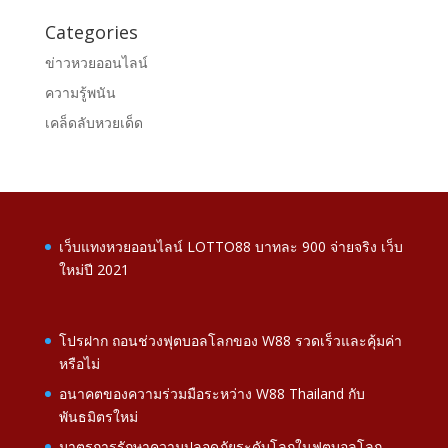
Categories
ข่าวหวยออนไลน์
ความรู้พนัน
เคล็ดลับหวยเด็ด
เว็บแทงหวยออนไลน์ LOTTO88 บาทละ 900 จ่ายจริง เว็บ
ใหม่ปี 2021
โปรฝาก ถอนช่วงฟุตบอลโลกของ W88 รวดเร็วและคุ้มค่า
หรือไม่
อนาคตของความร่วมมือระหว่าง W88 Thailand กับ
พันธมิตรใหม่
มาตรการรักษาความปลอดภัยระดับโลกในฟุตบอลโลก