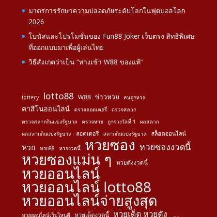
มาตรการรักษาความปลอดภัยระดับโลกในฟุตบอลโลก
2026
โบนัสและโปรโมชั่นของ Fun88 Joker เว็บตรง สิทธิพิเศษ
ที่ออกแบบมาเพื่อผู้เล่นไทย
วิธีสังเกตว่าเป็น “ทางเข้า W88 ของแท้”
lotto88
ข่าวหวย
W88
lottery
คนถูกหวย
คาสิโนออนไลน์
ตรวจลอตเตอรี่
ตรวจสลาก
ตรวจสลากกินแบ่งรัฐบาล
ตรวจหวย
ถูกรางวัลที่ 1
ผลสลาก
ลอตเตอรี่
สล็อตออนไลน์
ผลสลากกินแบ่งรัฐบาล
สลากกินแบ่งรัฐบาล
หวยซอง
หวยซองงวดนี้
หวย
หวย88
หวยงวดนี้
หวยซองแม่น ๆ
หวยดังงวดนี้
หวยออนไลน์
หวยออนไลน์ lotto88
หวยออนไลน์จ่ายสูงสุด
หวยเด็ด หวยดัง
หวยเด็ดงวดนี้
หวยออนไลน์เว็บไหนดี