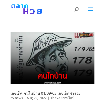
เลขเด็ด ฅนไทบ้าน 01/09/65 เลขเด็ดพารวย
by
news
|
Aug 29, 2022
|
ข่าวหวยออนไลน์