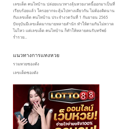
เลขเด็ด ฅนไทบ้าน ปล่อยแนวทางลุ้นหวยงวดนี้ออกมาเป็นที่
เรียบร้อยแล้ว ใครอยากจะลุ้นไปทางเดียวกัน ไม่ต้องคิดนาน
กับเลขเด็ด ฅนไทบ้าน ประจำงวดวันที่ 1 กันยายน 2565
ปัจจุบันมีเลขเด็ดมากมายหลายสำนัก ทำให้ตามกันไม่หวาด
ไม่ไหว แต่เลขเด็ด ฅนไทบ้าน ก็ทำให้หลายคนรับทรัพย์
ร่ำรวย...
แนวทางการแทงหวย
รวมหวยซองดัง
เลขเด็ดซองดัง