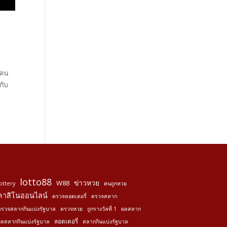
ยคน
กับ
lotto88
ข่าวหวย
W88
ottery
คนถูกหวย
คาสิโนออนไลน์
ตรวจลอตเตอรี่
ตรวจสลาก
ตรวจสลากกินแบ่งรัฐบาล
ตรวจหวย
ถูกรางวัลที่ 1
ผลสลาก
ลอตเตอรี่
ผลสลากกินแบ่งรัฐบาล
สลากกินแบ่งรัฐบาล