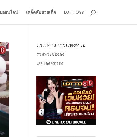
ยออนไลน์
เคล็ดลับหวยเด็ด
LOTTO88
แนวทางการแทงหวย
รวมหวยซองดัง
เลขเด็ดซองดัง