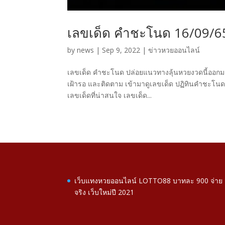
เลขเด็ด คำชะโนด 16/09/6
by
news
|
Sep 9, 2022
|
ข่าวหวยออนไลน์
เลขเด็ด คำชะโนด ปล่อยแนวทางลุ้นหวยงวดนี้ออกมาเ
เฝ้ารอ และติดตาม เข้ามาดูเลขเด็ด ปฏิทินคำชะโนด
เลขเด็ดที่น่าสนใจ เลขเด็ด...
เว็บแทงหวยออนไลน์ LOTTO88 บาทละ 900 จ่าย
จริง เว็บใหม่ปี 2021