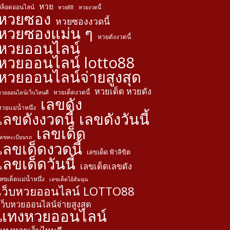
หวย
สล็อตออนไลน์
หวย88
หวยงวดนี้
หวยซอง
หวยซองงวดนี้
หวยซองแม่น ๆ
หวยดังงวดนี้
หวยออนไลน์
หวยออนไลน์ lotto88
หวยออนไลน์จ่ายสูงสุด
หวยเด็ด หวยดัง
หวยเด็ดงวดนี้
วยออนไลน์เว็บไหนดี
เลขดัง
วยแม่น้ำหนึ่ง
เลขดังงวดนี้
เลขดังวันนี้
เลขเด็ด
เลขทะเบียนรถ
เลขเด็ดงวดนี้
เลขเด็ด ฟ้าลิขิต
เลขเด็ดวันนี้
เลขเด็ดเลขดัง
ลขเด็ดแม่น้ำหนึ่ง
เลขเด็ดไอ้ส้มฉุน
เว็บหวยออนไลน์ LOTTO88
เว็บหวยออนไลน์จ่ายสูงสุด
แทงหวยออนไลน์