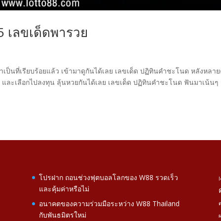
5 เลขเด็ดพารวย
ป็นที่เรียบร้อยแล้ว เข้ามาดูกันได้เลย เลขเด็ด ปฏิทินคำชะโนด หลังหลา
 และเลือกไปลงทุน ลุ้นหวยกันได้เลย เลขเด็ด ปฏิทินคำชะโนด ฟันมาเน้นๆ 
โปรฝาก ถอนช่วงฟุตบอลโลกของ W88 รวดเร็ว
l
และคุ้มค่าหรือไม่
อนาคตของความร่วมมือระหว่าง W88 Thailand
กับพันธมิตรใหม่