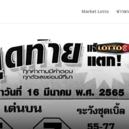
Market Lotto
ข่าวหว