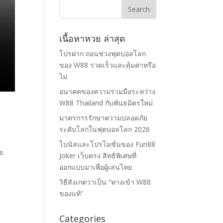
เนื้อหาหวย ล่าสุด
โปรฝาก ถอนช่วงฟุตบอลโลก
ของ W88 รวดเร็วและคุ้มค่าหรือ
ไม่
อนาคตของความร่วมมือระหว่าง
W88 Thailand กับพันธมิตรใหม่
มาตรการรักษาความปลอดภัย
ระดับโลกในฟุตบอลโลก 2026
โบนัสและโปรโมชั่นของ Fun88
าย
Joker เว็บตรง สิทธิพิเศษที่
่
ออกแบบมาเพื่อผู้เล่นไทย
วิธีสังเกตว่าเป็น “ทางเข้า W88
ของแท้”
Categories