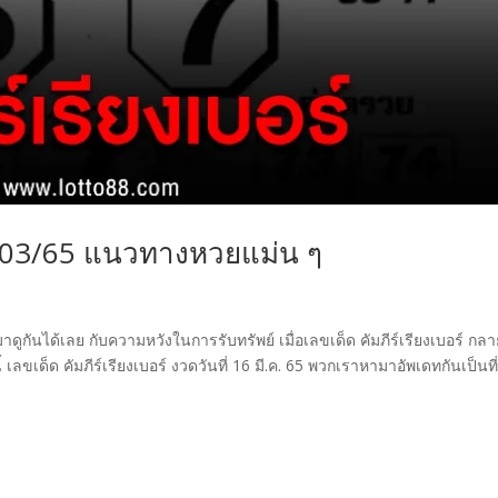
 16/03/65 แนวทางหวยแม่น ๆ
มาดูกันได้เลย กับความหวังในการรับทรัพย์ เมื่อเลขเด็ด คัมภีร์เรียงเบอร์ กล
 เลขเด็ด คัมภีร์เรียงเบอร์ งวดวันที่ 16 มี.ค. 65 พวกเราหามาอัพเดทกันเป็นที