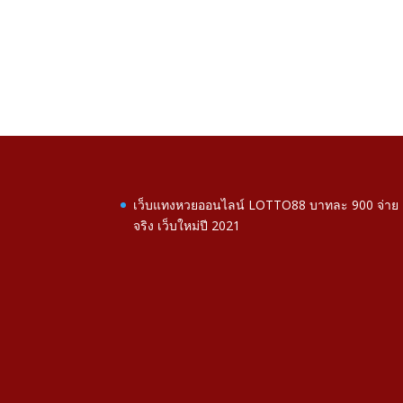
เว็บแทงหวยออนไลน์ LOTTO88 บาทละ 900 จ่าย
จริง เว็บใหม่ปี 2021