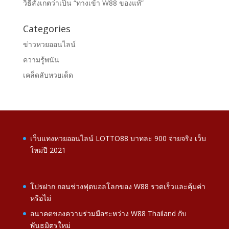
วิธีสังเกตว่าเป็น “ทางเข้า W88 ของแท้”
Categories
ข่าวหวยออนไลน์
ความรู้พนัน
เคล็ดลับหวยเด็ด
เว็บแทงหวยออนไลน์ LOTTO88 บาทละ 900 จ่ายจริง เว็บ
ใหม่ปี 2021
โปรฝาก ถอนช่วงฟุตบอลโลกของ W88 รวดเร็วและคุ้มค่า
หรือไม่
อนาคตของความร่วมมือระหว่าง W88 Thailand กับ
พันธมิตรใหม่