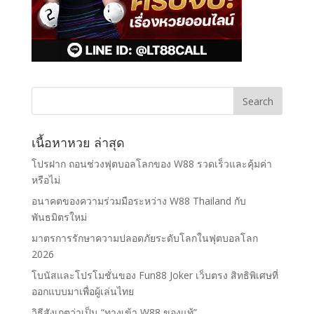
เนื้อหาหวย ล่าสุด
โปรฝาก ถอนช่วงฟุตบอลโลกของ W88 รวดเร็วและคุ้มค่า
หรือไม่
อนาคตของความร่วมมือระหว่าง W88 Thailand กับ
พันธมิตรใหม่
มาตรการรักษาความปลอดภัยระดับโลกในฟุตบอลโลก
2026
โบนัสและโปรโมชั่นของ Fun88 Joker เว็บตรง สิทธิพิเศษที่
ออกแบบมาเพื่อผู้เล่นไทย
วิธีสังเกตว่าเป็น “ทางเข้า W88 ของแท้”