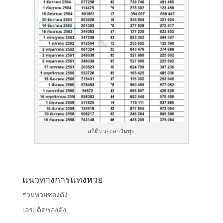
สถิติหวยออกวันพุธ
แนวทางการแทงหวย
รวมหวยซองดัง
เลขเด็ดซองดัง