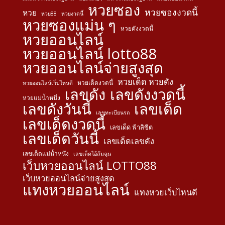
หวยซอง
หวยซองงวดนี้
หวย
หวย88
หวยงวดนี้
หวยซองแม่น ๆ
หวยดังงวดนี้
หวยออนไลน์
หวยออนไลน์ lotto88
หวยออนไลน์จ่ายสูงสุด
หวยเด็ด หวยดัง
หวยเด็ดงวดนี้
หวยออนไลน์เว็บไหนดี
เลขดัง
เลขดังงวดนี้
หวยแม่น้ำหนึ่ง
เลขดังวันนี้
เลขเด็ด
เลขทะเบียนรถ
เลขเด็ดงวดนี้
เลขเด็ด ฟ้าลิขิต
เลขเด็ดวันนี้
เลขเด็ดเลขดัง
เลขเด็ดแม่น้ำหนึ่ง
เลขเด็ดไอ้ส้มฉุน
เว็บหวยออนไลน์ LOTTO88
เว็บหวยออนไลน์จ่ายสูงสุด
แทงหวยออนไลน์
แทงหวยเว็บไหนดี