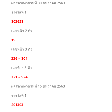
ผลสลากงวดวันที่ 30 ธันวาคม 2563
รางวัลที่ 1
803628
เลขหน้า 2 ตัว
19
เลขหน้า 3 ตัว
336 – 804
เลขท้าย 3 ตัว
321 – 924
ผลสลากงวดวันที่ 16 ธันวาคม 2563
รางวัลที่ 1
201303