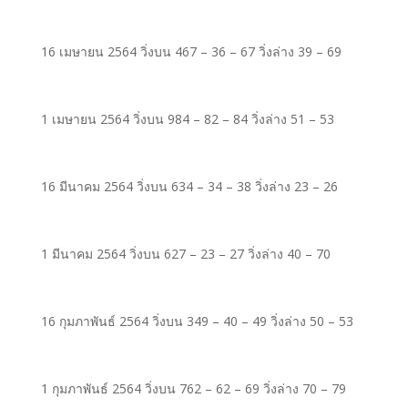
16 เมษายน 2564 วิ่งบน 467 – 36 – 67 วิ่งล่าง 39 – 69
1 เมษายน 2564 วิ่งบน 984 – 82 – 84 วิ่งล่าง 51 – 53
16 มีนาคม 2564 วิ่งบน 634 – 34 – 38 วิ่งล่าง 23 – 26
1 มีนาคม 2564 วิ่งบน 627 – 23 – 27 วิ่งล่าง 40 – 70
16 กุมภาพันธ์ 2564 วิ่งบน 349 – 40 – 49 วิ่งล่าง 50 – 53
1 กุมภาพันธ์ 2564 วิ่งบน 762 – 62 – 69 วิ่งล่าง 70 – 79