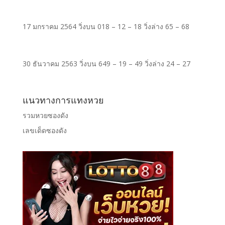
17 มกราคม 2564 วิ่งบน 018 – 12 – 18 วิ่งล่าง 65 – 68
30 ธันวาคม 2563 วิ่งบน 649 – 19 – 49 วิ่งล่าง 24 – 27
แนวทางการแทงหวย
รวมหวยซองดัง
เลขเด็ดซองดัง