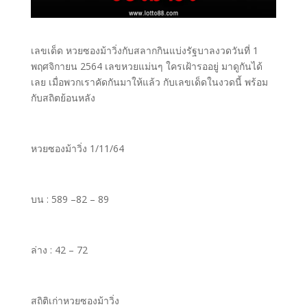
เลขเด็ด หวยซองม้าวิ่งกับสลากกินแบ่งรัฐบาลงวดวันที่ 1
พฤศจิกายน 2564 เลขหวยแม่นๆ ใครเฝ้ารออยู่ มาดูกันได้
เลย เมื่อพวกเราคัดกันมาให้แล้ว กับเลขเด็ดในงวดนี้ พร้อม
กับสถิตย้อนหลัง
หวยซองม้าวิ่ง 1/11/64
บน : 589 –82 – 89
ล่าง : 42 – 72
สถิติเก่าหวยซองม้าวิ่ง