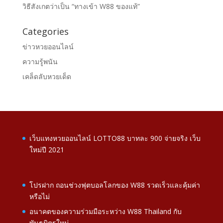
วิธีสังเกตว่าเป็น “ทางเข้า W88 ของแท้”
Categories
ข่าวหวยออนไลน์
ความรู้พนัน
เคล็ดลับหวยเด็ด
เว็บแทงหวยออนไลน์ LOTTO88 บาทละ 900 จ่ายจริง เว็บ
ใหม่ปี 2021
โปรฝาก ถอนช่วงฟุตบอลโลกของ W88 รวดเร็วและคุ้มค่า
หรือไม่
อนาคตของความร่วมมือระหว่าง W88 Thailand กับ
พันธมิตรใหม่