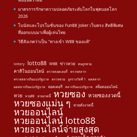
มาตรการรักษาความปลอดภัยระดับโลกในฟุตบอลโลก
2026
โบนัสและโปรโมชั่นของ Fun88 Joker เว็บตรง สิทธิพิเศษ
ที่ออกแบบมาเพื่อผู้เล่นไทย
วิธีสังเกตว่าเป็น “ทางเข้า W88 ของแท้”
lotto88
ข่าวหวย
W88
lottery
คนถูกหวย
คาสิโนออนไลน์
ตรวจลอตเตอรี่
ตรวจสลาก
ตรวจสลากกินแบ่งรัฐบาล
ตรวจหวย
ถูกรางวัลที่ 1
ผลสลาก
ลอตเตอรี่
สล็อตออนไลน์
ผลสลากกินแบ่งรัฐบาล
สลากกินแบ่งรัฐบาล
หวยซอง
หวยซองงวดนี้
หวย
หวย88
หวยงวดนี้
หวยซองแม่น ๆ
หวยดังงวดนี้
หวยออนไลน์
หวยออนไลน์ lotto88
หวยออนไลน์จ่ายสูงสุด