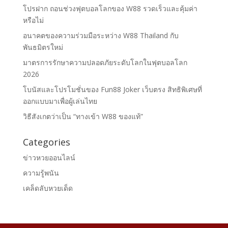
โปรฝาก ถอนช่วงฟุตบอลโลกของ W88 รวดเร็วและคุ้มค่า
หรือไม่
อนาคตของความร่วมมือระหว่าง W88 Thailand กับ
พันธมิตรใหม่
มาตรการรักษาความปลอดภัยระดับโลกในฟุตบอลโลก
2026
โบนัสและโปรโมชั่นของ Fun88 Joker เว็บตรง สิทธิพิเศษที่
ออกแบบมาเพื่อผู้เล่นไทย
วิธีสังเกตว่าเป็น “ทางเข้า W88 ของแท้”
Categories
ข่าวหวยออนไลน์
ความรู้พนัน
เคล็ดลับหวยเด็ด