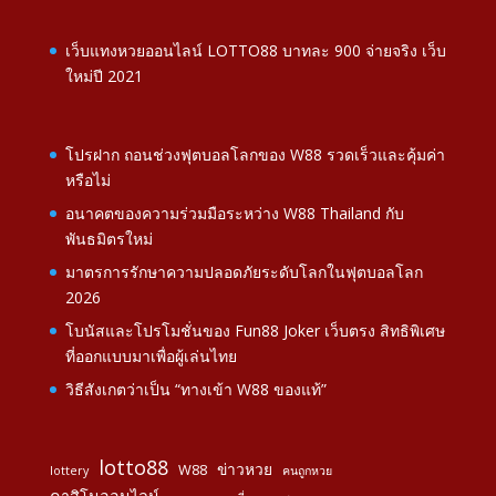
เว็บแทงหวยออนไลน์ LOTTO88 บาทละ 900 จ่ายจริง เว็บ
ใหม่ปี 2021
โปรฝาก ถอนช่วงฟุตบอลโลกของ W88 รวดเร็วและคุ้มค่า
หรือไม่
อนาคตของความร่วมมือระหว่าง W88 Thailand กับ
พันธมิตรใหม่
มาตรการรักษาความปลอดภัยระดับโลกในฟุตบอลโลก
2026
โบนัสและโปรโมชั่นของ Fun88 Joker เว็บตรง สิทธิพิเศษ
ที่ออกแบบมาเพื่อผู้เล่นไทย
วิธีสังเกตว่าเป็น “ทางเข้า W88 ของแท้”
lotto88
ข่าวหวย
W88
lottery
คนถูกหวย