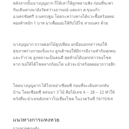
หลังจากนั้นนางบุญมาก ก็ได้เล่าให้ลูกหลานฟัง ก่อนที่จะพา
กันเดินทางมายังวัดสว่างอารมณ์ แคแถว ต.ขุนแก้ว
อ.นครชัยศรี จ.นครปฐม โดยระหว่างทางได้แวะซื้อสร้อยคอ
ทองคำหนัก 1 บาท มาเพื่อมอบให้กับไอ้ไข่ สามนคร ด้วย
นางบุญมาก ถวายดอกไม้ธูปเทียน ยกมือบอกกล่าวขอให้
สุขภาพร่างกายแข็งแรง ลูกเต้าขอให้มีการมีงานทำกันทุกคน
และร่ำรวย ลูกหลานเป็นคนดี สุดท้ายได้บอกกล่าวขอโชค
ลาภ ขอให้ได้โชคลาภก้อนโต แล้วจะนำสร้อยคอมาถวายอีก
โดยนางบุญมาก ได้ไปเขย่าเซียมซี ก่อนที่จะเดินทางกลับ
บ้าน โดยเซียมซี หล่นมา 3 ไม้ คือไม้เลข 6 – 28 – 22 ทำให้
หวังที่จะนำเลขดังกล่าวไปเสี่ยงโชค ในงวดวันที่ 16/10/64
แนวทางการแทงหวย
รวมหวยซองดัง