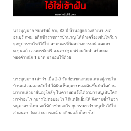
นางบุญมาก พบทรัพย์ อายุ 82 ปี บ้านอยู่แขวงสำเหร่ เขต
ธนบุรี กทม. อดีตข้าราชการบำนาญ ได้นำเครื่องเซ่นไหว้มา
จุดธูปกราบไหว้ไอ้ไข่ สามนครที่วัดสว่างอารมณ์ แคแถว
ต.ขุนแก้ว อ.นครชัยศรี จ.นครปฐม พร้อมกับนำสร้อยคอ
ทองคำหนัก 1 บาท มามอบให้ด้วย
นางบุญมาก เล่าว่า เมื่อ 2-3 วันก่อนขณะนอนเล่นอยู่ภายใน
บ้านแล้วเผลอหลับไป ได้ฝันเห็นกุมารทองเดินขึ้นบันไดบ้าน
มาหาแล้วมายืนอยู่ใกล้ๆ ในความฝันจึงได้ถามว่าหนูเป็นใคร
มาทำอะไร กุมารไม่ตอบอะไร ได้แต่ยืนยิ้มให้ จึงถามซ้ำไปว่า
หนูมาจากไหน จะให้ป้าช่วยอะไร กุมารบอกว่า หนูเป็นไอ้ไข่
สามนคร วัดสว่างอารมณ์ มาเยี่ยมแล้วก็หายไป